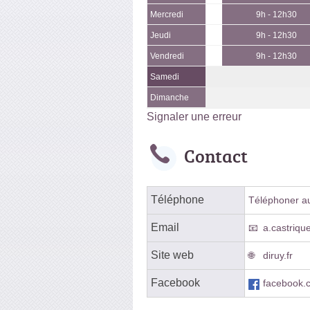
Mercredi
9h - 12h30
Jeudi
9h - 12h30
Vendredi
9h - 12h30
Samedi
Dimanche
Signaler une erreur
Contact
Téléphone
Téléphoner au 
Email
a.castriq
Site web
diruy.fr
Facebook
facebook.