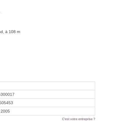
a
nd, à 108 m
5300017
605453
 2005
C'est votre entreprise ?