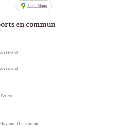
Trajet Maps
ports en commun
 Losserand
 Losserand
d Brune
ue Raymond Losserand