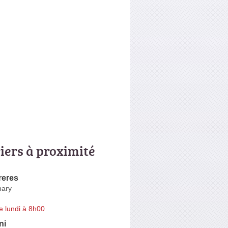
riers à proximité
reres
nary
e lundi à 8h00
ni