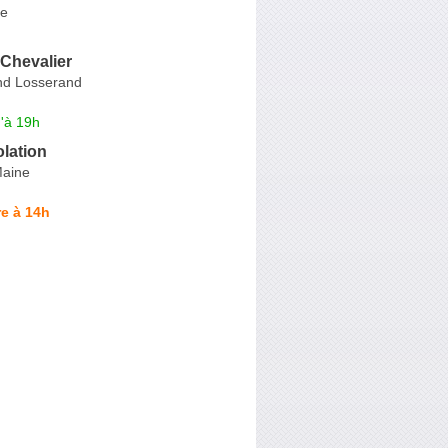
ie
 Chevalier
d Losserand
'à 19h
olation
Maine
e à 14h