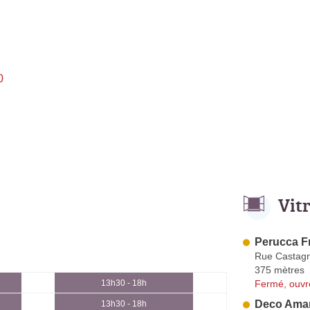
0
Vit
Perucca F
Rue Castag
375 mètres
Fermé, ouvr
13h30 - 18h
Deco Ama
13h30 - 18h