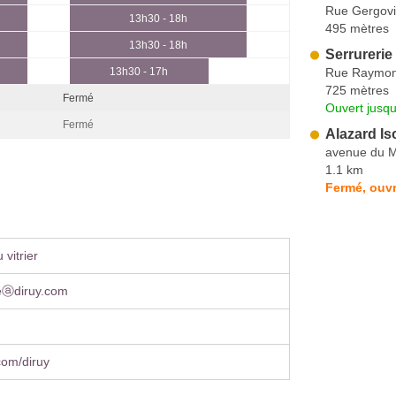
Rue Gergov
13h30 - 18h
495 mètres
13h30 - 18h
Serrurerie
Rue Raymon
13h30 - 17h
725 mètres
Fermé
Ouvert jusqu
Fermé
Alazard Is
avenue du 
1.1 km
Fermé, ouvr
vitrier
ueⓐdiruy.com
com/diruy