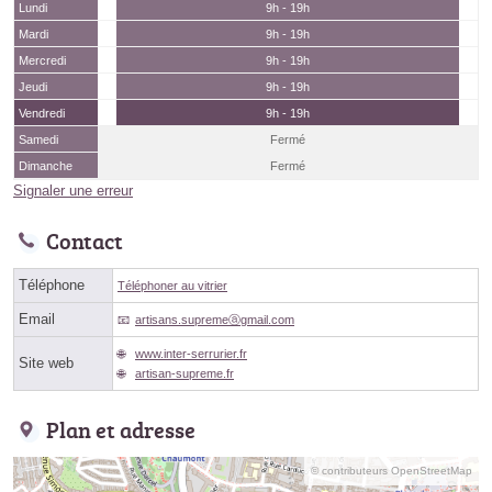
Lundi
9h - 19h
Mardi
9h - 19h
Mercredi
9h - 19h
Jeudi
9h - 19h
Vendredi
9h - 19h
Samedi
Fermé
Dimanche
Fermé
Signaler une erreur
Contact
Téléphone
Téléphoner au vitrier
Email
artisans.supremeⓐgmail.com
www.inter-serrurier.fr
Site web
artisan-supreme.fr
Plan et adresse
© contributeurs OpenStreetMap