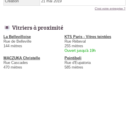
Création
21 mai 2019
C'est votre entreprise ?
Vitriers à proximité
La Bellevilloise
KTS Paris - Vitres teintées
Rue de Belleville
Rue Rébeval
144 mètres
255 mètres
Ouvert jusqu'à 19h
MACZUKA Christelle
Peintibeli
Rue Cascades
Rue d'Eupatoria
470 mètres
585 mètres