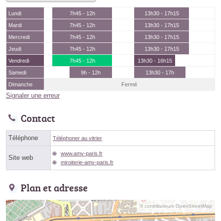
Lundi
7h45 - 12h
13h30 - 17h15
Mardi
7h45 - 12h
13h30 - 17h15
Mercredi
7h45 - 12h
13h30 - 17h15
Jeudi
7h45 - 12h
13h30 - 17h15
Vendredi
7h45 - 12h
13h30 - 16h15
Samedi
9h - 12h
13h30 - 17h
Dimanche
Fermé
Signaler une erreur
Contact
Téléphone
Téléphoner au vitrier
www.amv-paris.fr
Site web
miroiterie-amv-paris.fr
Plan et adresse
© contributeurs OpenStreetMap