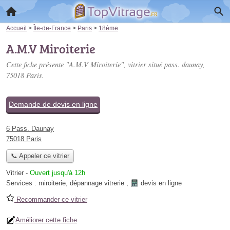
Accueil
>
Île-de-France
>
Paris
>
18ème
A.M.V Miroiterie
Cette fiche présente "A.M.V Miroiterie", vitrier situé
pass. daunay
,
75018 Paris.
Demande de devis en ligne
6 Pass. Daunay
75018 Paris
📞 Appeler ce vitrier
Vitrier
-
Ouvert jusqu'à 12h
Services :
miroiterie
,
dépannage vitrerie
,
devis en ligne
Recommander ce vitrier
Améliorer cette fiche