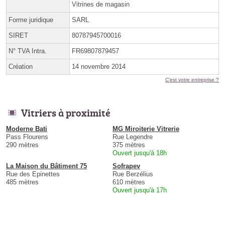
Vitrines de magasin
Forme juridique
SARL
SIRET
80787945700016
N° TVA Intra.
FR69807879457
Création
14 novembre 2014
C'est votre entreprise ?
Vitriers à proximité
Moderne Bati
MG Miroiterie Vitrerie
Pass Flourens
Rue Legendre
290 mètres
375 mètres
Ouvert jusqu'à 18h
La Maison du Bâtiment 75
Sofrapev
Rue des Epinettes
Rue Berzélius
485 mètres
610 mètres
Ouvert jusqu'à 17h