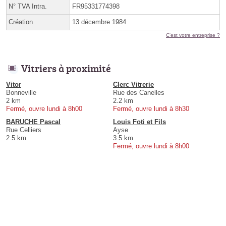
N° TVA Intra.
FR95331774398
Création
13 décembre 1984
C'est votre entreprise ?
Vitriers à proximité
Vitor
Clerc Vitrerie
Bonneville
Rue des Canelles
2 km
2.2 km
Fermé, ouvre lundi à 8h00
Fermé, ouvre lundi à 8h30
BARUCHE Pascal
Louis Foti et Fils
Rue Celliers
Ayse
2.5 km
3.5 km
Fermé, ouvre lundi à 8h00