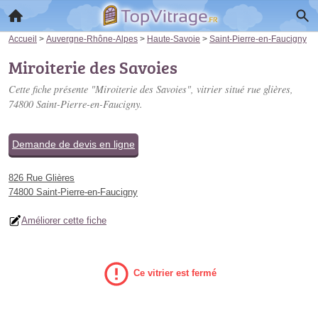
Accueil
>
Auvergne-Rhône-Alpes
>
Haute-Savoie
>
Saint-Pierre-en-Faucigny
Miroiterie des Savoies
Cette fiche présente "Miroiterie des Savoies", vitrier situé
rue glières
,
74800 Saint-Pierre-en-Faucigny.
Demande de devis en ligne
826 Rue Glières
74800 Saint-Pierre-en-Faucigny
Améliorer cette fiche
Ce vitrier est fermé