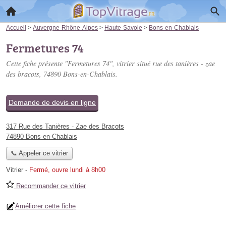
Accueil
>
Auvergne-Rhône-Alpes
>
Haute-Savoie
>
Bons-en-Chablais
Fermetures 74
Cette fiche présente "Fermetures 74", vitrier situé
rue des tanières - zae
des bracots
, 74890 Bons-en-Chablais.
Demande de devis en ligne
317 Rue des Tanières - Zae des Bracots
74890 Bons-en-Chablais
📞 Appeler ce vitrier
Vitrier
-
Fermé, ouvre lundi à 8h00
Recommander ce vitrier
Améliorer cette fiche