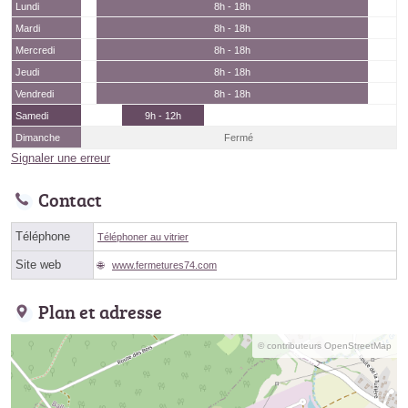
Lundi
8h - 18h
Mardi
8h - 18h
Mercredi
8h - 18h
Jeudi
8h - 18h
Vendredi
8h - 18h
Samedi
9h - 12h
Dimanche
Fermé
Signaler une erreur
Contact
Téléphone
Téléphoner au vitrier
Site web
www.fermetures74.com
Plan et adresse
© contributeurs OpenStreetMap