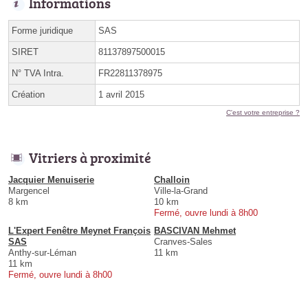
Informations
Forme juridique
SAS
SIRET
81137897500015
N° TVA Intra.
FR22811378975
Création
1 avril 2015
C'est votre entreprise ?
Vitriers à proximité
Jacquier Menuiserie
Challoin
Margencel
Ville-la-Grand
8 km
10 km
Fermé, ouvre lundi à 8h00
L'Expert Fenêtre Meynet François
BASCIVAN Mehmet
SAS
Cranves-Sales
Anthy-sur-Léman
11 km
11 km
Fermé, ouvre lundi à 8h00