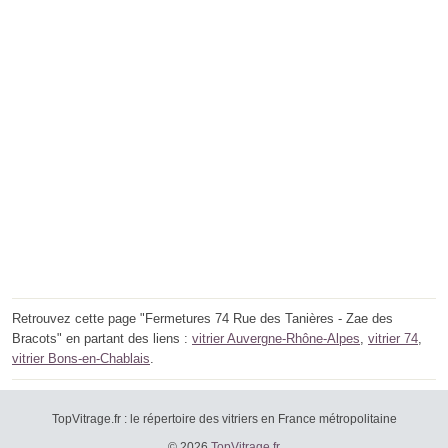
Retrouvez cette page "Fermetures 74 Rue des Tanières - Zae des
Bracots" en partant des liens :
vitrier Auvergne-Rhône-Alpes
,
vitrier 74
,
vitrier Bons-en-Chablais
.
TopVitrage.fr : le répertoire des vitriers en France métropolitaine
© 2026
TopVitrage.fr