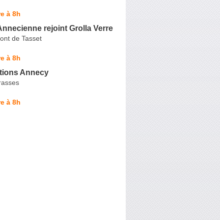
e à 8h
 Annecienne rejoint Grolla Verre
ont de Tasset
e à 8h
utions Annecy
rasses
e à 8h