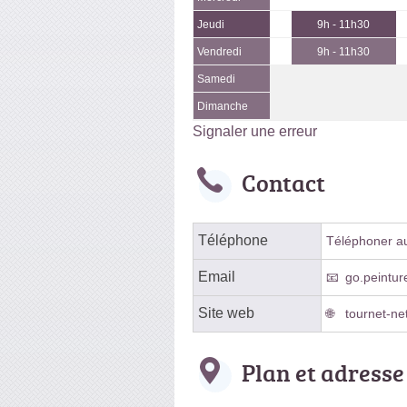
Jeudi
9h - 11h30
Vendredi
9h - 11h30
Samedi
Dimanche
Signaler une erreur
Contact
Téléphone
Téléphoner au 
Email
go.peintu
Site web
tournet-ne
Plan et adresse