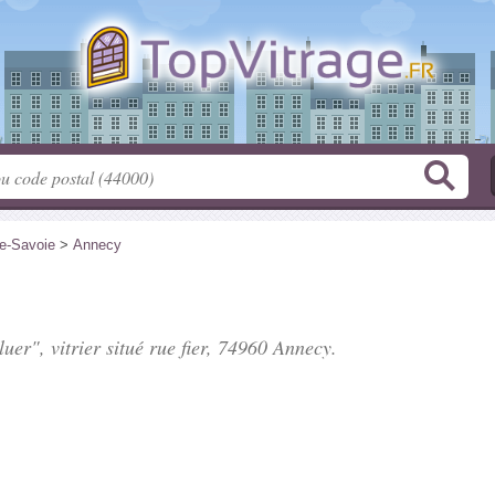
e-Savoie
>
Annecy
uer", vitrier situé
rue fier
, 74960 Annecy.