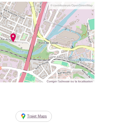
© contributeurs OpenStreetMap
Corriger l’adresse ou la localisation
Trajet Maps