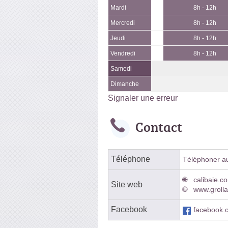
Mardi
8h - 12h
Mercredi
8h - 12h
Jeudi
8h - 12h
Vendredi
8h - 12h
Samedi
Dimanche
Signaler une erreur
Contact
Téléphone
Téléphoner au 
calibaie.c
Site web
www.groll
Facebook
facebook.