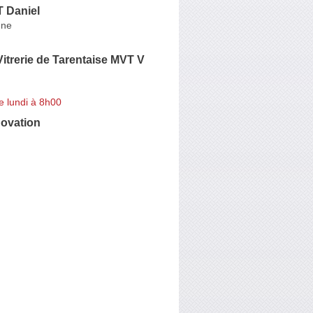
 Daniel
gne
 Vitrerie de Tarentaise MVT V
e lundi à 8h00
novation