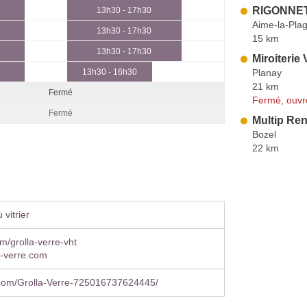
RIGONNET
13h30 - 17h30
Aime-la-Pla
13h30 - 17h30
15 km
13h30 - 17h30
Miroiterie
Planay
13h30 - 16h30
21 km
Fermé
Fermé, ouvr
Fermé
Multip Re
Bozel
22 km
vitrier
om/grolla-verre-vht
a-verre.com
com/Grolla-Verre-725016737624445/