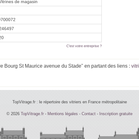
 Vitrines de magasin
9700072
246497
20
C'est votre entreprise ?
re Bourg St Maurice avenue du Stade" en partant des liens :
vit
TopVitrage.fr : le répertoire des vitriers en France métropolitaine
© 2026
TopVitrage.fr
-
Mentions légales
-
Contact
-
Inscription gratuite