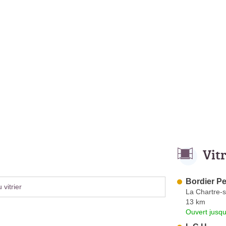
Vit
Bordier Pe
vitrier
La Chartre-s
13 km
Ouvert jusqu