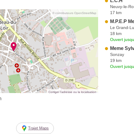
L.C.H
Neuvy-le-Ro
17 km
© contributeurs OpenStreetMap
M.P.E.P M
Le Grand-L
18 km
Ouvert jusqu
Meme Sylv
Sonzay
19 km
Ouvert jusqu
Corriger l’adresse ou la localisation
n
Trajet Maps