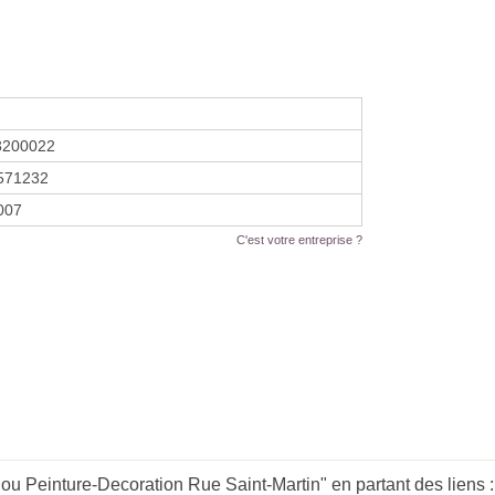
3200022
571232
2007
C'est votre entreprise ?
u Peinture-Decoration Rue Saint-Martin" en partant des liens 