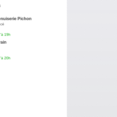
i
enuiserie Pichon
ucé
'à 19h
ain
'à 20h