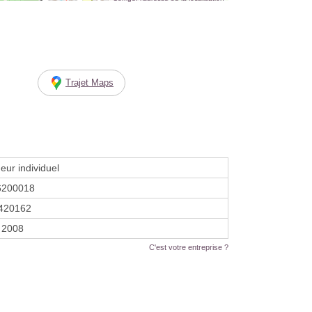
Trajet Maps
eur individuel
6200018
420162
 2008
C'est votre entreprise ?