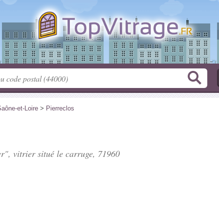
aône-et-Loire
>
Pierreclos
r", vitrier situé
le carruge
, 71960