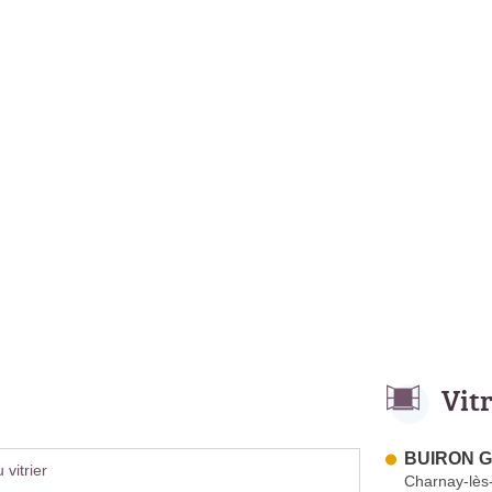
Vit
BUIRON G
vitrier
Charnay-lè