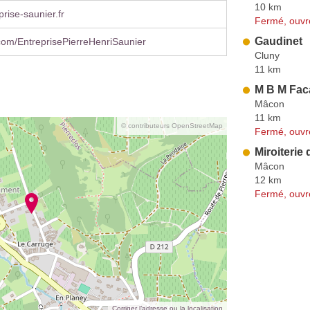
10 km
rise-saunier.fr
Fermé, ouvr
Gaudinet
com/EntreprisePierreHenriSaunier
Cluny
11 km
M B M Fac
Mâcon
11 km
© contributeurs OpenStreetMap
Fermé, ouvr
Miroiterie
Mâcon
12 km
Fermé, ouvr
Corriger l’adresse ou la localisation