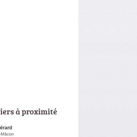
riers à proximité
érard
s-Mâcon