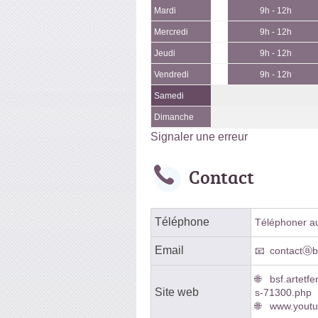
Mardi
9h - 12h
Mercredi
9h - 12h
Jeudi
9h - 12h
Vendredi
9h - 12h
Samedi
Dimanche
Signaler une erreur
Contact
Téléphone
Téléphoner au 
Email
contactⓐb-
bsf.artet
Site web
s-71300.php
www.yout