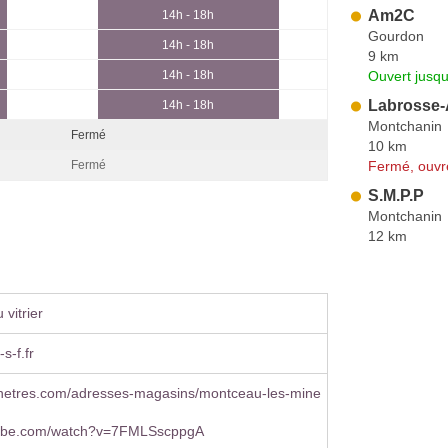
Am2C
14h - 18h
Gourdon
14h - 18h
9 km
Ouvert jusqu
14h - 18h
Labrosse-
14h - 18h
Montchanin
Fermé
10 km
Fermé, ouvr
Fermé
S.M.P.P
Montchanin
12 km
vitrier
s-f.fr
fenetres.com/adresses-magasins/montceau-les-mine
ube.com/watch?v=7FMLSscppgA