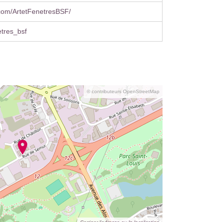
com/ArtetFenetresBSF/
tres_bsf
© contributeurs OpenStreetMap