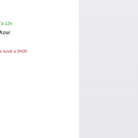
'à 12h
Azur
e lundi à 9h00