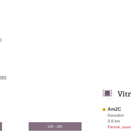
0
ines
Vit
Am2C
Gourdon
3.8 km
Fermé, ouvr
14h - 18h