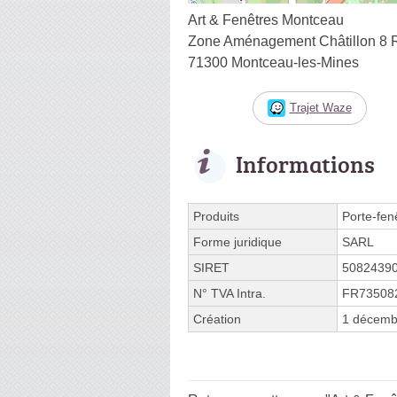
Art & Fenêtres Montceau
Zone Aménagement Châtillon 8 
71300 Montceau-les-Mines
Trajet Waze
Informations
Produits
Porte-fen
Forme juridique
SARL
SIRET
5082439
N° TVA Intra.
FR73508
Création
1 décemb