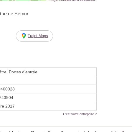
Corriger l’adresse ou la localisation
Rue de Semur
Trajet Maps
être, Portes d'entrée
0400028
243904
re 2017
C'est votre entreprise ?