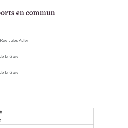
ports en commun
 Rue Jules Adler
de la Gare
de la Gare
ff
X