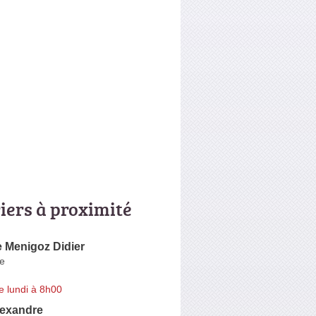
riers à proximité
 Menigoz Didier
e
e lundi à 8h00
exandre