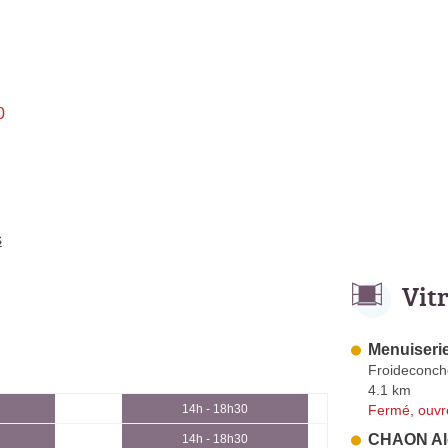
0
s
Vit
Menuiserie
Froideconch
4.1 km
Fermé, ouvr
14h - 18h30
CHAON Al
14h - 18h30