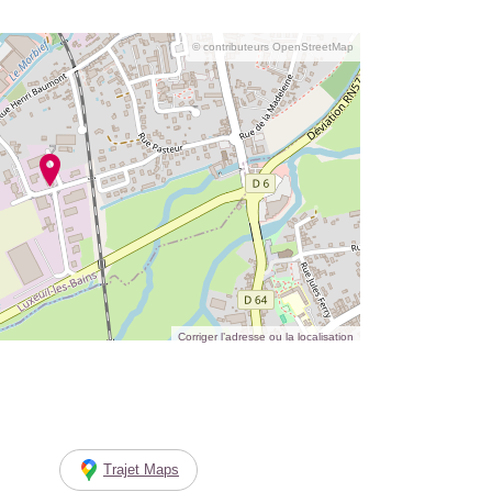
© contributeurs OpenStreetMap
Corriger l’adresse ou la localisation
Trajet Maps