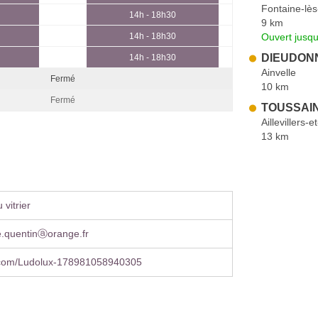
Fontaine-lès
14h - 18h30
9 km
Ouvert jusqu
14h - 18h30
DIEUDONN
14h - 18h30
Ainvelle
Fermé
10 km
Fermé
TOUSSAINT
Aillevillers-
13 km
vitrier
e.quentinⓐorange.fr
com/Ludolux-178981058940305