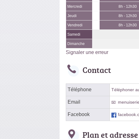
Mercredi
8h - 12h30
Jeudi
8h - 12h30
Vendredi
8h - 12h30
Samedi
Dimanche
Signaler une erreur
Contact
Téléphone
Téléphoner au 
Email
menuiseri
Facebook
facebook.
Plan et adresse