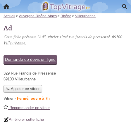
Accueil
>
Auvergne-Rhône-Alpes
>
Rhône
>
Villeurbanne
Ad
Cette fiche présente "Ad", vitrier situé
rue francis de pressensé
, 69100
Villeurbanne.
Demande de devis en ligne
329 Rue Francis de Pressensé
69100 Villeurbanne
📞 Appeler ce vitrier
Vitrier
-
Fermé, ouvre à 7h
Recommander ce vitrier
Améliorer cette fiche