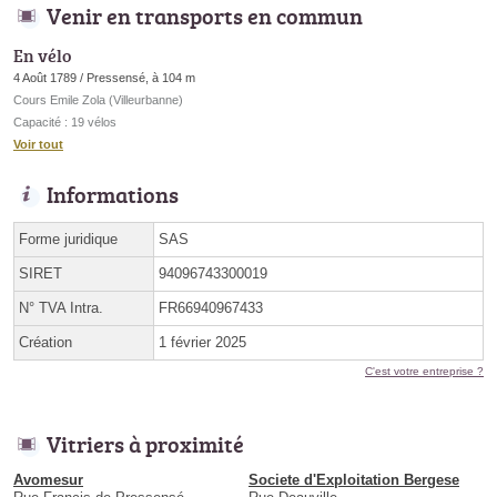
Venir en transports en commun
En vélo
4 Août 1789 / Pressensé, à 104 m
Cours Emile Zola (Villeurbanne)
Capacité : 19 vélos
Voir tout
Informations
Forme juridique
SAS
SIRET
94096743300019
N° TVA Intra.
FR66940967433
Création
1 février 2025
C'est votre entreprise ?
Vitriers à proximité
Avomesur
Societe d'Exploitation Bergese