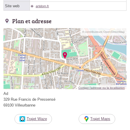
Site web
artidom.fr
Plan et adresse
© contributeurs OpenStreetMap
Corriger l’adresse ou la localisation
Ad
329 Rue Francis de Pressensé
69100 Villeurbanne
Trajet Waze
Trajet Maps