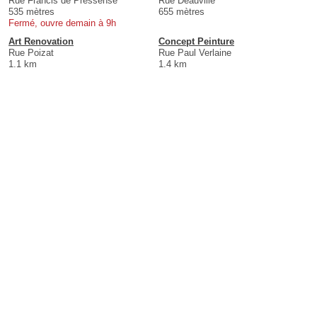
Rue Francis de Pressensé
Rue Deauville
535 mètres
655 mètres
Fermé, ouvre demain à 9h
Art Renovation
Concept Peinture
Rue Poizat
Rue Paul Verlaine
1.1 km
1.4 km