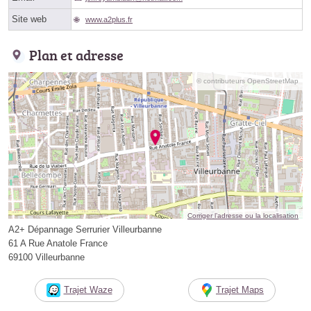
Site web
www.a2plus.fr
Plan et adresse
© contributeurs OpenStreetMap
Corriger l’adresse ou la localisation
A2+ Dépannage Serrurier Villeurbanne
61 A Rue Anatole France
69100 Villeurbanne
Trajet Waze
Trajet Maps