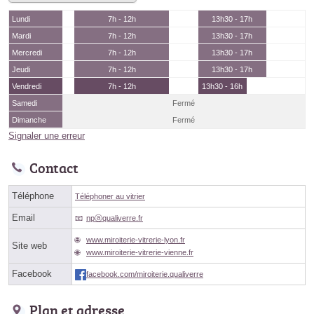
Lundi
7h - 12h
13h30 - 17h
Mardi
7h - 12h
13h30 - 17h
Mercredi
7h - 12h
13h30 - 17h
Jeudi
7h - 12h
13h30 - 17h
Vendredi
7h - 12h
13h30 - 16h
Samedi
Fermé
Dimanche
Fermé
Signaler une erreur
Contact
Téléphone
Téléphoner au vitrier
Email
npⓐqualiverre.fr
www.miroiterie-vitrerie-lyon.fr
Site web
www.miroiterie-vitrerie-vienne.fr
Facebook
facebook.com/miroiterie.qualiverre
Plan et adresse