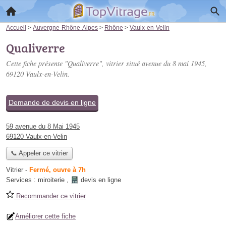
Accueil
>
Auvergne-Rhône-Alpes
>
Rhône
>
Vaulx-en-Velin
Qualiverre
Cette fiche présente "Qualiverre", vitrier situé
avenue du 8 mai 1945
,
69120 Vaulx-en-Velin.
Demande de devis en ligne
59 avenue du 8 Mai 1945
69120 Vaulx-en-Velin
📞 Appeler ce vitrier
Vitrier
-
Fermé, ouvre à 7h
Services :
miroiterie
,
devis en ligne
Recommander ce vitrier
Améliorer cette fiche