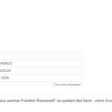
2400023
110124
r 2025
C'est votre entreprise ?
ss avenue Franklin Roosevelt" en partant des liens :
vitrier A