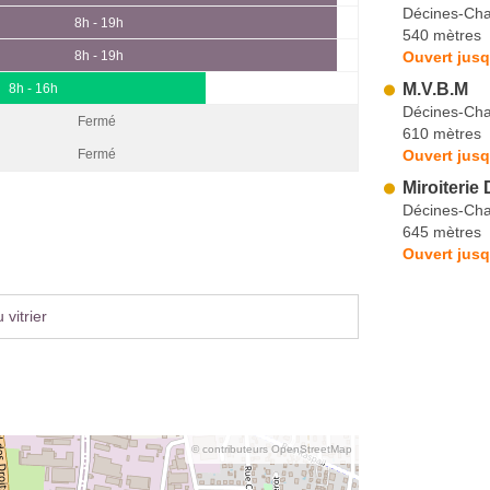
Décines-Cha
8h - 19h
540 mètres
Ouvert jusq
8h - 19h
M.V.B.M
8h - 16h
Décines-Cha
Fermé
610 mètres
Ouvert jusq
Fermé
Miroiterie
Décines-Cha
645 mètres
Ouvert jusq
vitrier
© contributeurs OpenStreetMap