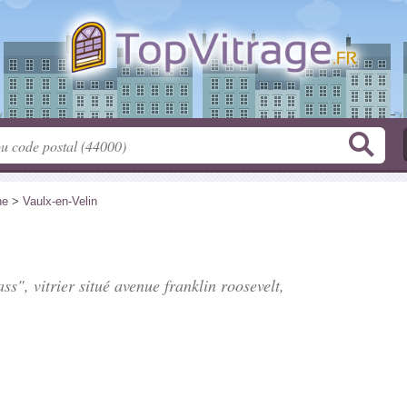
ne
>
Vaulx-en-Velin
ss", vitrier situé
avenue franklin roosevelt
,