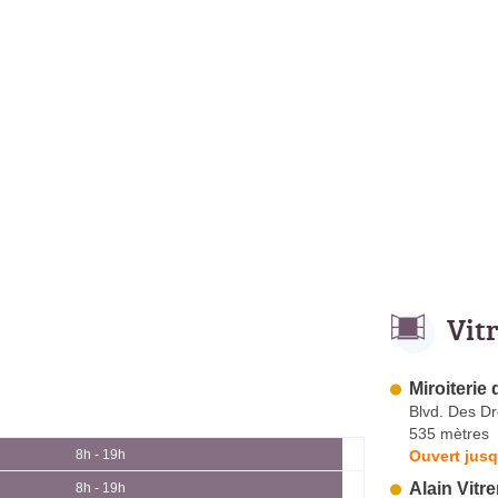
Vit
Miroiterie
Blvd. Des D
535 mètres
Ouvert jusq
8h - 19h
Alain Vitre
8h - 19h