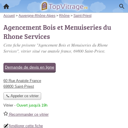
Accueil
>
Auvergne-Rhône-Alpes
>
Rhône
>
Saint-Priest
Agencement Bois et Menuiseries du
Rhone Services
Cette fiche présente "Agencement Bois et Menuiseries du Rhone
Services", vitrier situé
rue anatole france
, 69800 Saint-Priest.
Demande de devis en ligne
60 Rue Anatole France
69800 Saint-Priest
📞 Appeler ce vitrier
Vitrier
-
Ouvert jusqu'à 19h
Recommander ce vitrier
Améliorer cette fiche