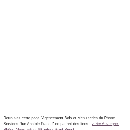
Retrouvez cette page "Agencement Bois et Menuiseries du Rhone
Services Rue Anatole France" en partant des liens :
vitrier Auvergne-
Rhône-Alpes
,
vitrier 69
,
vitrier Saint-Priest
.