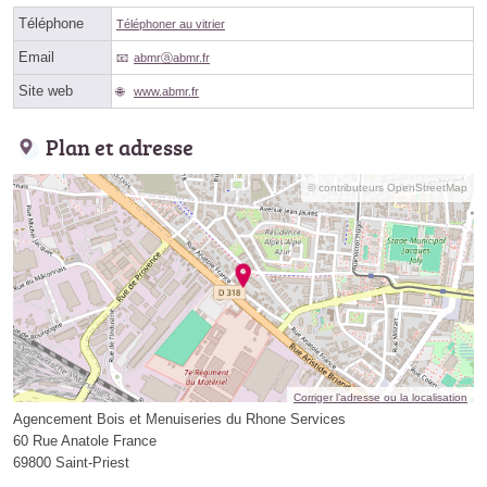
Téléphone
Téléphoner au vitrier
Email
abmrⓐabmr.fr
Site web
www.abmr.fr
Plan et adresse
© contributeurs OpenStreetMap
Corriger l’adresse ou la localisation
Agencement Bois et Menuiseries du Rhone Services
60 Rue Anatole France
69800 Saint-Priest