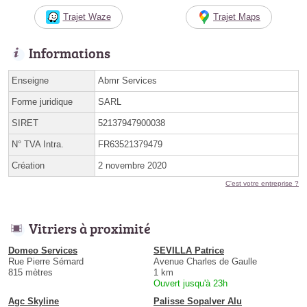
Trajet Waze
Trajet Maps
Informations
Enseigne
Abmr Services
Forme juridique
SARL
SIRET
52137947900038
N° TVA Intra.
FR63521379479
Création
2 novembre 2020
C'est votre entreprise ?
Vitriers à proximité
Domeo Services
SEVILLA Patrice
Rue Pierre Sémard
Avenue Charles de Gaulle
815 mètres
1 km
Ouvert jusqu'à 23h
Agc Skyline
Palisse Sopalver Alu