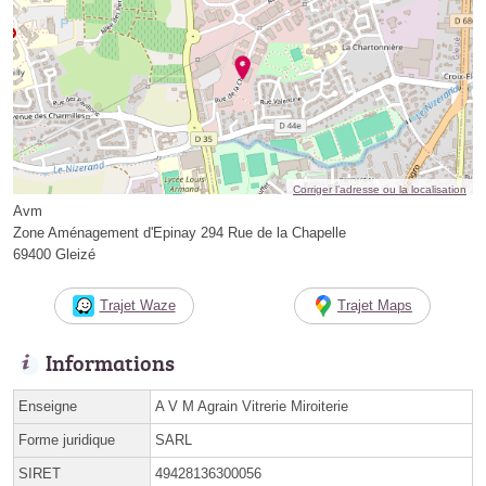
Corriger l’adresse ou la localisation
Avm
Zone Aménagement d'Epinay 294 Rue de la Chapelle
69400 Gleizé
Trajet Waze
Trajet Maps
Informations
Enseigne
A V M Agrain Vitrerie Miroiterie
Forme juridique
SARL
SIRET
49428136300056