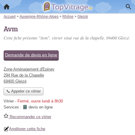
Accueil
>
Auvergne-Rhône-Alpes
>
Rhône
>
Gleizé
Avm
Cette fiche présente "Avm", vitrier situé
rue de la chapelle
, 69400 Gleizé.
Demande de devis en ligne
Zone Aménagement d'Epinay
294 Rue de la Chapelle
69400 Gleizé
📞 Appeler ce vitrier
Vitrier
-
Fermé, ouvre lundi à 8h30
Services :
devis en ligne
Recommander ce vitrier
Améliorer cette fiche