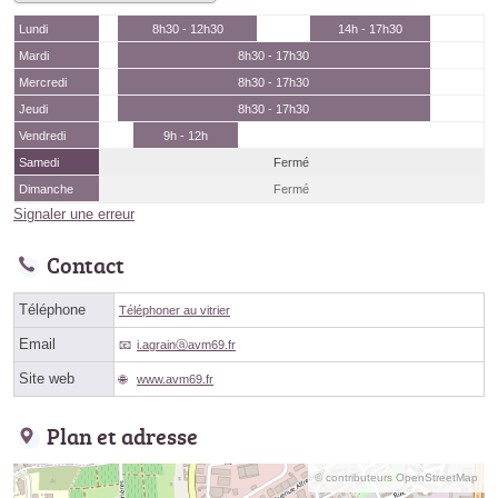
Lundi
8h30 - 12h30
14h - 17h30
Mardi
8h30 - 17h30
Mercredi
8h30 - 17h30
Jeudi
8h30 - 17h30
Vendredi
9h - 12h
Samedi
Fermé
Dimanche
Fermé
Signaler une erreur
Contact
Téléphone
Téléphoner au vitrier
Email
i.agrainⓐavm69.fr
Site web
www.avm69.fr
Plan et adresse
© contributeurs OpenStreetMap