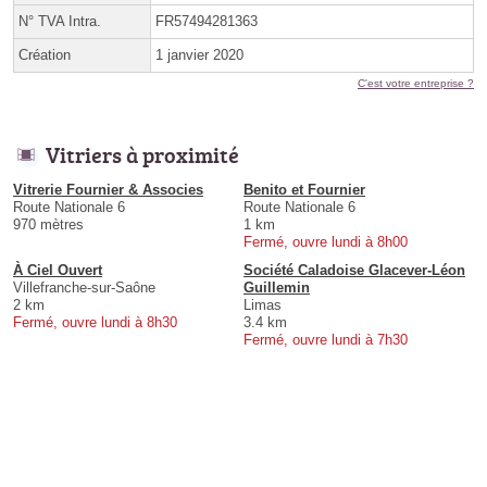
N° TVA Intra.
FR57494281363
Création
1 janvier 2020
C'est votre entreprise ?
Vitriers à proximité
Vitrerie Fournier & Associes
Benito et Fournier
Route Nationale 6
Route Nationale 6
970 mètres
1 km
Fermé, ouvre lundi à 8h00
À Ciel Ouvert
Société Caladoise Glacever-Léon
Villefranche-sur-Saône
Guillemin
2 km
Limas
Fermé, ouvre lundi à 8h30
3.4 km
Fermé, ouvre lundi à 7h30