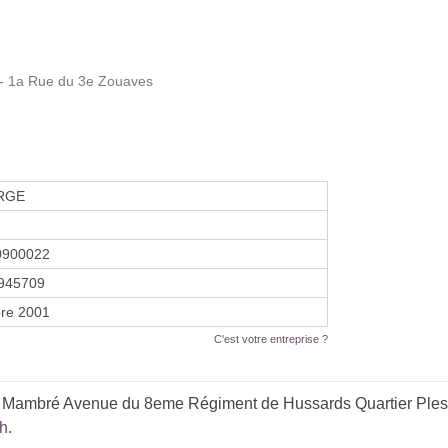
n - 1a Rue du 3e Zouaves
 RGE
0900022
945709
re 2001
C'est votre entreprise ?
e Mambré Avenue du 8eme Régiment de Hussards Quartier Plessi
ch
.