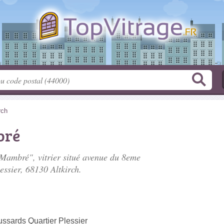
rch
bré
 Mambré", vitrier situé
avenue du 8eme
essier
, 68130 Altkirch.
sards Quartier Plessier