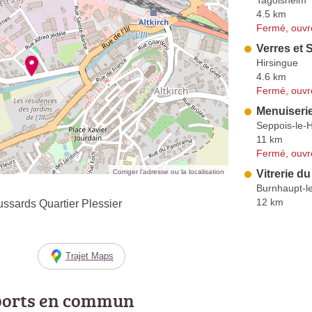
Tagolsheim
4.5 km
Fermé, ouvr
Verres et S
Hirsingue
4.6 km
Fermé, ouvr
Menuiserie
Seppois-le-
11 km
Fermé, ouvr
Corriger l’adresse ou la localisation
Vitrerie d
Burnhaupt-l
12 km
sards Quartier Plessier
Trajet Maps
ports en commun