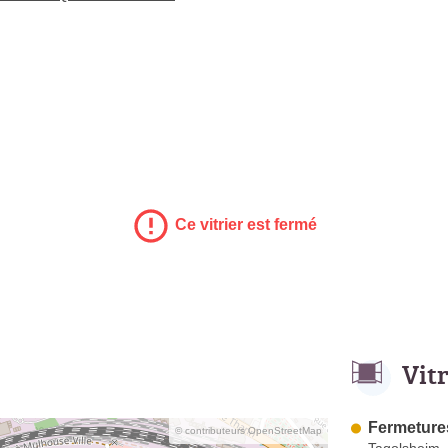
Ce vitrier est fermé
Vit
Fermeture
© contributeurs OpenStreetMap