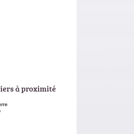
riers à proximité
erre
m