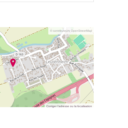
© contributeurs OpenStreetMap
Corriger l’adresse ou la localisation