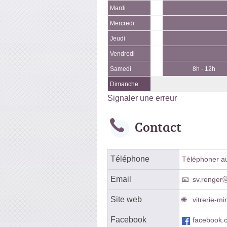
Mardi
Mercredi
Jeudi
Vendredi
Samedi
8h - 12h
Dimanche
Signaler une erreur
Contact
Téléphone
Téléphoner au 
Email
sv.rengerⓐ
Site web
vitrerie-mi
Facebook
facebook.