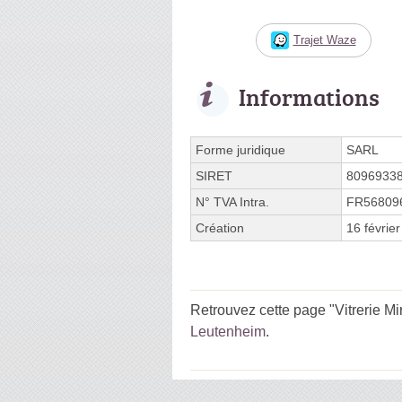
Trajet Waze
Informations
Forme juridique
SARL
SIRET
8096933
N° TVA Intra.
FR56809
Création
16 févrie
Retrouvez cette page "Vitrerie Mi
Leutenheim
.