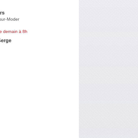
rs
sur-Moder
e demain à 8h
erge