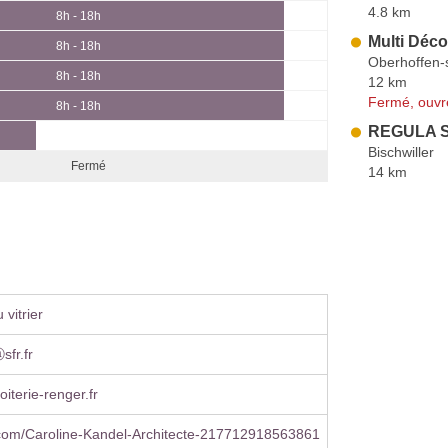
4.8 km
8h - 18h
Multi Déco
8h - 18h
Oberhoffen-
8h - 18h
12 km
Fermé, ouvr
8h - 18h
REGULA S
Bischwiller
Fermé
14 km
vitrier
sfr.fr
roiterie-renger.fr
com/Caroline-Kandel-Architecte-217712918563861