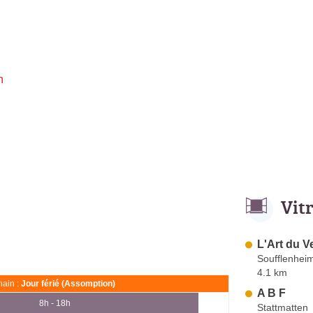
h
Vit
L'Art du V
Soufflenhei
4.1 km
ain :
Jour férié (Assomption)
A B F
8h - 18h
Stattmatten