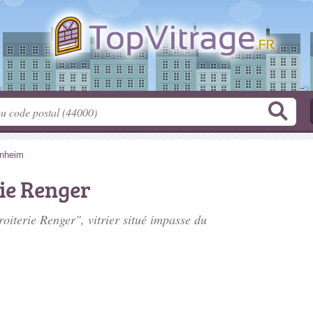
enheim
rie Renger
roiterie Renger", vitrier situé
impasse du