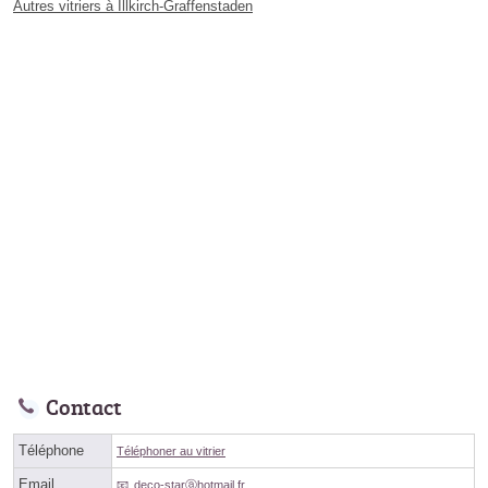
Autres vitriers à Illkirch-Graffenstaden
Contact
Téléphone
Téléphoner au vitrier
Email
deco-starⓐhotmail.fr