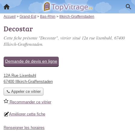
Accueil
>
Grand-Est
>
Bas-Rhin
>
Illkirch-Graffenstaden
Decostar
Cette fiche présente "Decostar", vitrier situé
12a rue lixenbuhl
, 67400
Illkirch-Graffenstaden.
Demande de devis en ligne
12A Rue Lixenbuhl
67400 Illkirch-Graffenstaden
📞 Appeler ce vitrier
Recommander ce vitrier
Améliorer cette fiche
Renseigner les horaires