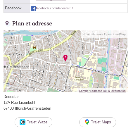
Facebook
facebook.com/decostar67
Plan et adresse
© contributeurs OpenStreetMap
Corriger l’adresse ou la localisation
Decostar
12A Rue Lixenbuhl
67400 Illkirch-Graffenstaden
Trajet Waze
Trajet Maps