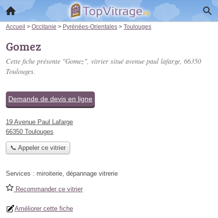
Accueil
>
Occitanie
>
Pyrénées-Orientales
>
Toulouges
Gomez
Cette fiche présente "Gomez", vitrier situé
avenue paul lafarge
, 66350
Toulouges.
Demande de devis en ligne
19 Avenue Paul Lafarge
66350 Toulouges
📞 Appeler ce vitrier
Services :
miroiterie
,
dépannage vitrerie
Recommander ce vitrier
Améliorer cette fiche