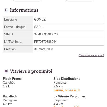
Informations
Enseigne
GOMEZ
Forme juridique
SARL
SIRET
37988894400020
N° TVA Intra.
FR70379888944
Création
31 mars 2008
C'est votre entreprise ?
Vitriers à proximité
Floch Freres
Sipa Distributions
Canohès
Perpignan
1.9 km
2.5 km
Fermé, ouvre à 9h
Ravaltech
La Vitrerie Perpignan
Perpignan
Perpignan
4.3 km
4.4 km