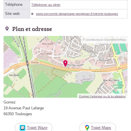
Téléphone
Téléphoner au vitrier
Site web
www.serrurerie-depannage-perpignan.fr/vitrerie-toulouges
Plan et adresse
© contributeurs OpenStreetMap
Corriger l’adresse ou la localisation
Gomez
19 Avenue Paul Lafarge
66350 Toulouges
Trajet Waze
Trajet Maps