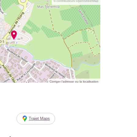
© contributeurs OpenStreetMap
Corriger l’adresse ou la localisation
Trajet Maps