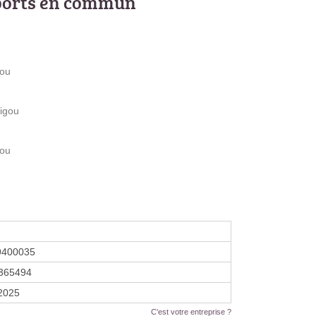
ports en commun
gou
nigou
gou
9400035
365494
 2025
C'est votre entreprise ?