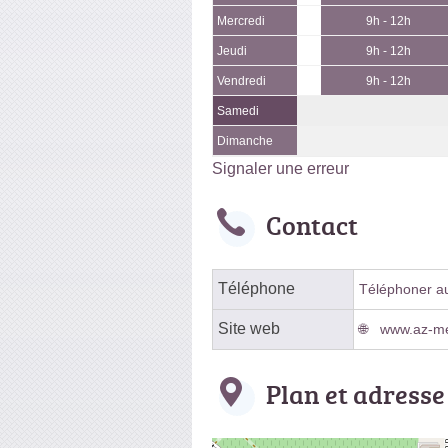
Mercredi
9h - 12h
Jeudi
9h - 12h
Vendredi
9h - 12h
Samedi
Dimanche
Signaler une erreur
Contact
Téléphone
Téléphoner au 
Site web
www.az-men
Plan et adresse