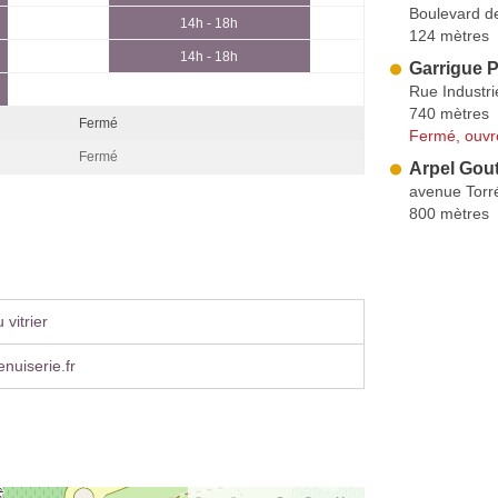
Boulevard de 
14h - 18h
124 mètres
14h - 18h
Garrigue P
Rue Industri
740 mètres
Fermé
Fermé, ouvr
Fermé
Arpel Gout
avenue Torr
800 mètres
vitrier
uiserie.fr