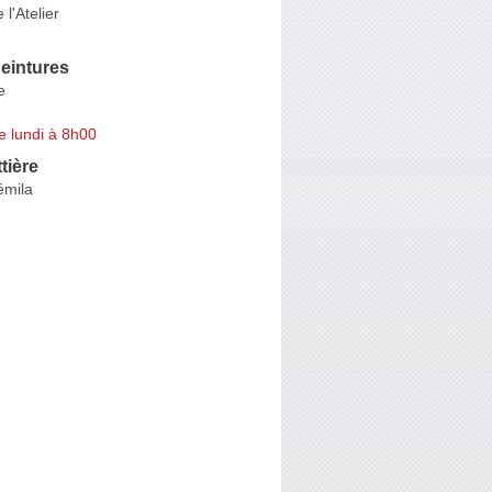
l'Atelier
eintures
e
e lundi à 8h00
tière
émila