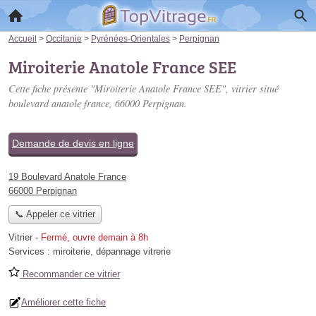
Accueil
>
Occitanie
>
Pyrénées-Orientales
>
Perpignan
Miroiterie Anatole France SEE
Cette fiche présente "Miroiterie Anatole France SEE", vitrier situé
boulevard anatole france
, 66000 Perpignan.
Demande de devis en ligne
19 Boulevard Anatole France
66000 Perpignan
📞 Appeler ce vitrier
Vitrier
-
Fermé, ouvre demain à 8h
Services :
miroiterie
,
dépannage vitrerie
Recommander ce vitrier
Améliorer cette fiche