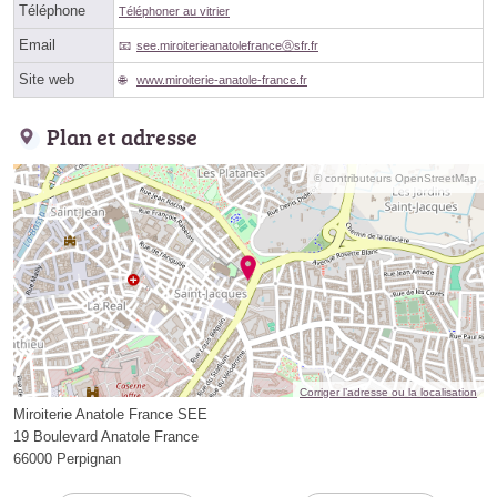
Téléphone
Téléphoner au vitrier
Email
see.miroiterieanatolefranceⓐsfr.fr
Site web
www.miroiterie-anatole-france.fr
Plan et adresse
© contributeurs OpenStreetMap
Corriger l’adresse ou la localisation
Miroiterie Anatole France SEE
19 Boulevard Anatole France
66000 Perpignan