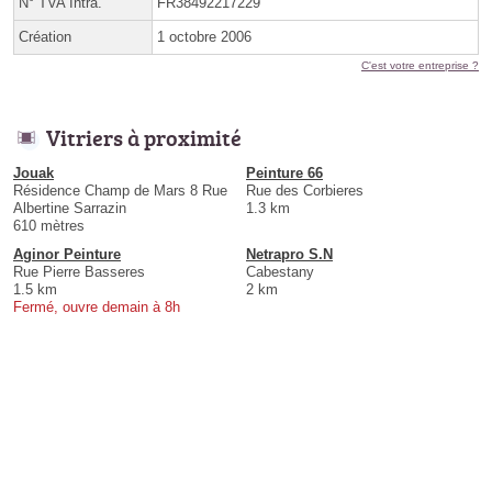
N° TVA Intra.
FR38492217229
Création
1 octobre 2006
C'est votre entreprise ?
Vitriers à proximité
Jouak
Peinture 66
Résidence Champ de Mars 8 Rue
Rue des Corbieres
Albertine Sarrazin
1.3 km
610 mètres
Aginor Peinture
Netrapro S.N
Rue Pierre Basseres
Cabestany
1.5 km
2 km
Fermé, ouvre demain à 8h