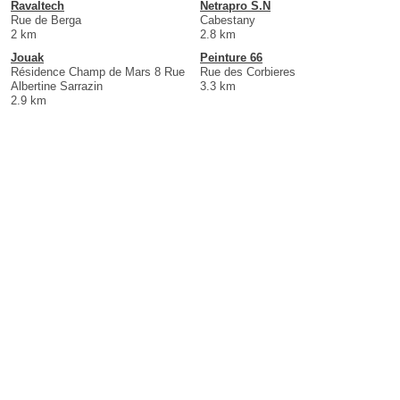
Ravaltech
Netrapro S.N
Rue de Berga
Cabestany
2 km
2.8 km
Jouak
Peinture 66
Résidence Champ de Mars 8 Rue
Rue des Corbieres
Albertine Sarrazin
3.3 km
2.9 km