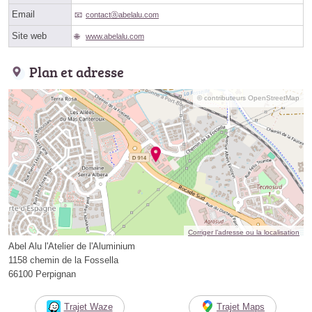
Email
contactⓐabelalu.com
Site web
www.abelalu.com
Plan et adresse
© contributeurs OpenStreetMap
Corriger l’adresse ou la localisation
Abel Alu l'Atelier de l'Aluminium
1158 chemin de la Fossella
66100 Perpignan
Trajet Waze
Trajet Maps