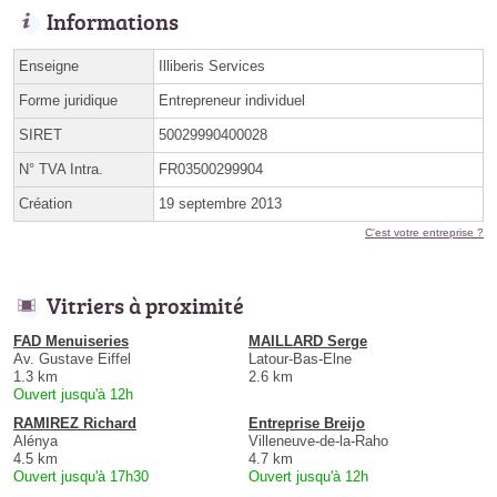
Informations
Enseigne
Illiberis Services
Forme juridique
Entrepreneur individuel
SIRET
50029990400028
N° TVA Intra.
FR03500299904
Création
19 septembre 2013
C'est votre entreprise ?
Vitriers à proximité
FAD Menuiseries
MAILLARD Serge
Av. Gustave Eiffel
Latour-Bas-Elne
1.3 km
2.6 km
Ouvert jusqu'à 12h
RAMIREZ Richard
Entreprise Breijo
Alénya
Villeneuve-de-la-Raho
4.5 km
4.7 km
Ouvert jusqu'à 17h30
Ouvert jusqu'à 12h