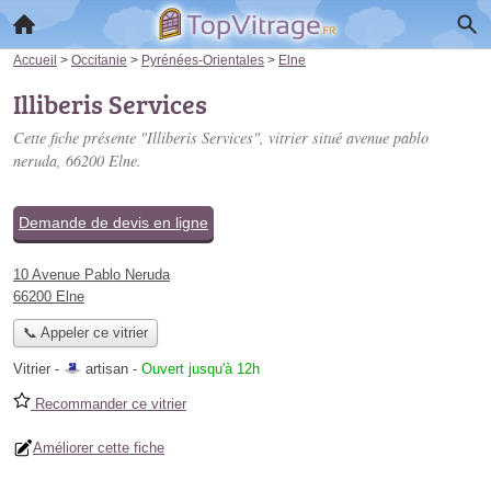
Accueil
>
Occitanie
>
Pyrénées-Orientales
>
Elne
Illiberis Services
Cette fiche présente "Illiberis Services", vitrier situé
avenue pablo
neruda
, 66200 Elne.
Demande de devis en ligne
10 Avenue Pablo Neruda
66200 Elne
📞 Appeler ce vitrier
Vitrier -
artisan
-
Ouvert jusqu'à 12h
Recommander ce vitrier
Améliorer cette fiche