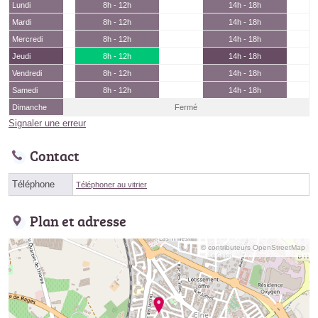
Lundi
8h - 12h
14h - 18h
Mardi
8h - 12h
14h - 18h
Mercredi
8h - 12h
14h - 18h
Jeudi
8h - 12h
14h - 18h
Vendredi
8h - 12h
14h - 18h
Samedi
8h - 12h
14h - 18h
Dimanche
Fermé
Signaler une erreur
Contact
Téléphone
Téléphoner au vitrier
Plan et adresse
© contributeurs OpenStreetMap