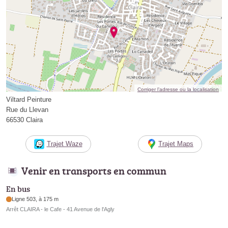
Corriger l’adresse ou la localisation
Viltard Peinture
Rue du Llevan
66530 Claira
Trajet Waze
Trajet Maps
Venir en transports en commun
En bus
Ligne 503, à 175 m
Arrêt CLAIRA - le Cafe - 41 Avenue de l'Agly