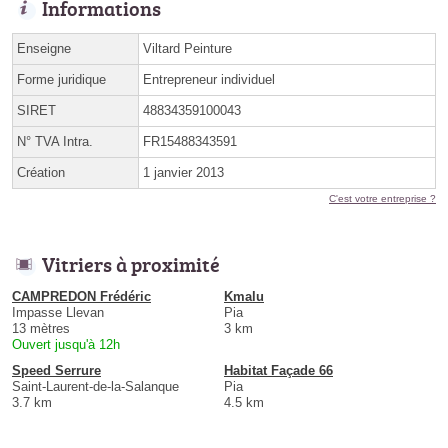
Informations
Enseigne
Viltard Peinture
Forme juridique
Entrepreneur individuel
SIRET
48834359100043
N° TVA Intra.
FR15488343591
Création
1 janvier 2013
C'est votre entreprise ?
Vitriers à proximité
CAMPREDON Frédéric
Kmalu
Impasse Llevan
Pia
13 mètres
3 km
Ouvert jusqu'à 12h
Speed Serrure
Habitat Façade 66
Saint-Laurent-de-la-Salanque
Pia
3.7 km
4.5 km