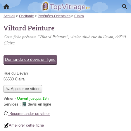
Accueil
>
Occitanie
>
Pyrénées-Orientales
>
Claira
Viltard Peinture
Cette fiche présente "Viltard Peinture", vitrier situé
rue du llevan
, 66530
Claira.
Demande de devis en ligne
Rue du Llevan
66530 Claira
📞 Appeler ce vitrier
Vitrier
-
Ouvert jusqu'à 19h
Services :
devis en ligne
Recommander ce vitrier
Améliorer cette fiche