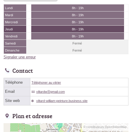
Lundi
8h - 19h
Mardi
8h - 19h
Mercredi
8h - 19h
Jeudi
8h - 19h
Vendredi
8h - 19h
Samedi
Fermé
Dimanche
Fermé
Signaler une erreur
Contact
Téléphone
Téléphoner au vitrier
Email
viltardwⓐgmail.com
Site web
viltard-william-peinture.business.site
Plan et adresse
© contributeurs OpenStreetMap