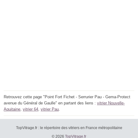
Retrouvez cette page "Point Fort Fichet - Serrurier Pau - Gema-Protect
avenue du Général de Gaulle" en partant des liens :
vitrier Nouvelle-
Aquitaine
,
vitrier 64
,
vitrier Pau
.
TopVitrage.fr : le répertoire des vitriers en France métropolitaine
© 2026
TopVitrage.fr