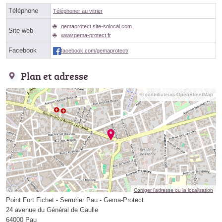
Téléphone
Téléphoner au vitrier
gemaprotect.site-solocal.com
Site web
www.gema-protect.fr
Facebook
facebook.com/gemaprotect/
Plan et adresse
© contributeurs OpenStreetMap
Corriger l’adresse ou la localisation
Point Fort Fichet - Serrurier Pau - Gema-Protect
24 avenue du Général de Gaulle
64000 Pau