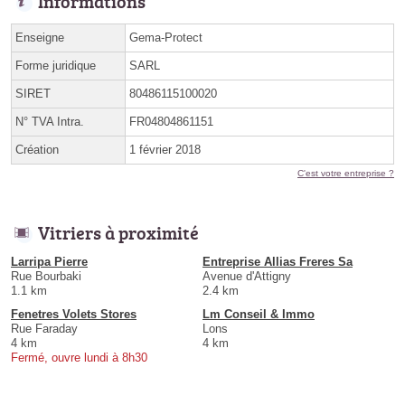
Informations
Enseigne
Gema-Protect
Forme juridique
SARL
SIRET
80486115100020
N° TVA Intra.
FR04804861151
Création
1 février 2018
C'est votre entreprise ?
Vitriers à proximité
Larripa Pierre
Entreprise Allias Freres Sa
Rue Bourbaki
Avenue d'Attigny
1.1 km
2.4 km
Fenetres Volets Stores
Lm Conseil & Immo
Rue Faraday
Lons
4 km
4 km
Fermé, ouvre lundi à 8h30