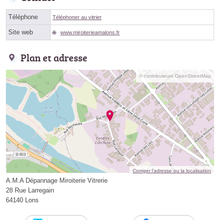
Téléphone
Téléphoner au vitrier
Site web
www.miroiterieamalons.fr
Plan et adresse
© contributeurs OpenStreetMap
Corriger l’adresse ou la localisation
A.M.A Dépannage Miroiterie Vitrerie
28 Rue Larregain
64140 Lons