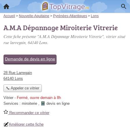
Accueil
>
Nouvelle-Aquitaine
>
Pyrénées-Atlantiques
>
Lons
A.M.A Dépannage Miroiterie Vitrerie
Cette fiche présente "A.M.A Dépannage Miroiterie Vitrerie", vitrier situé
rue larregain
, 64140 Lons.
Demande de devis en ligne
28 Rue Larregain
64140 Lons
📞 Appeler ce vitrier
Vitrier
-
Fermé, ouvre demain à 8h
Services :
miroiterie
,
devis en ligne
Recommander ce vitrier
Améliorer cette fiche