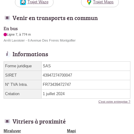
Trajet Waze
Trajet Maps
Venir en transports en commun
En bus
Ligne 7, à 774 m
Arrêt Lavoisier - 6 Avenue Des Freres Montgolfier
Informations
Forme juridique
SAS
SIRET
43947274700047
N° TVA Intra.
FR73439472747
Création
1 juillet 2024
C'est votre entreprise ?
Vitriers à proximité
Miraluver
Mapi