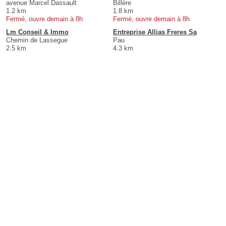
avenue Marcel Dassault
Billère
1.2 km
1.8 km
Fermé, ouvre demain à 8h
Fermé, ouvre demain à 8h
Lm Conseil & Immo
Entreprise Allias Freres Sa
Chemin de Lassegue
Pau
2.5 km
4.3 km