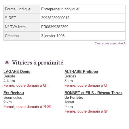
Forme juridique
Entrepreneur individuel
SIRET
39938239900018
N° TVA Intra.
FR08399382399
Création
3 janvier 1995
C'est votre entreprise ?
Vitriers à proximité
LAGAHE Denis
ALTHABE Philippe
Beuste
Bordes
4.4 km
8 km
Fermé, ouvre demain à 8h
Fermé, ouvre demain à 8h
Ets Rechou
BONNET et FILS - Réseau Terres
Soumoulou
de Fenêtre
9 km
Assat
Fermé, ouvre demain à 7h30
9 km
Fermé, ouvre demain à 9h