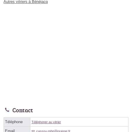
Autres vitriers à Bénéjacq
Contact
Téléphone
Téléphoner au vitrier
Email
cassou-mbpⓐorange.fr