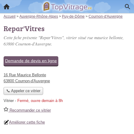
Accueil
>
Auvergne-Rhône-Alpes
>
Puy-de-Dôme
>
Cournon-d'Auvergne
Repar'Vitres
Cette fiche présente "Repar'Vitres", vitrier situé
rue maurice bellonte
,
63800 Cournon-d'Auvergne.
Demande de devis en ligne
16 Rue Maurice Bellonte
63800 Cournon-d'Auvergne
📞 Appeler ce vitrier
Vitrier
-
Fermé, ouvre demain à 8h
Recommander ce vitrier
Améliorer cette fiche