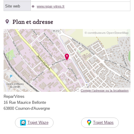
Site web
www.repar-vitres.fr
Plan et adresse
© contributeurs OpenStreetMap
Corriger l’adresse ou la localisation
Repar'Vitres
16 Rue Maurice Bellonte
63800 Cournon-d'Auvergne
Trajet Waze
Trajet Maps