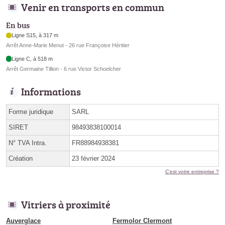
Venir en transports en commun
En bus
Ligne S15, à 317 m
Arrêt Anne-Marie Menut - 26 rue Françoise Héritier
Ligne C, à 518 m
Arrêt Germaine Tillion - 6 rue Victor Schoelcher
Informations
Forme juridique
SARL
SIRET
98493838100014
N° TVA Intra.
FR88984938381
Création
23 février 2024
C'est votre entreprise ?
Vitriers à proximité
Auverglace
Fermolor Clermont