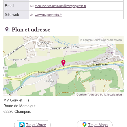
Email
menuiseriealuminiumⓐmvgoryetfils.fr
Site web
www.mvgoryetfils.fr
Plan et adresse
© contributeurs OpenStreetMap
Corriger l’adresse ou la localisation
MV Gory et Fils
Route de Montaigut
63320 Champeix
Trajet Waze
Trajet Maps