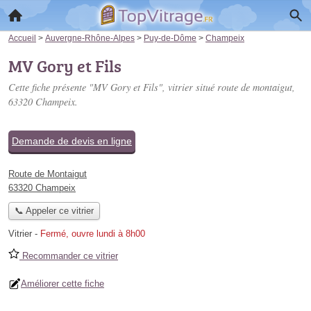
Accueil
>
Auvergne-Rhône-Alpes
>
Puy-de-Dôme
>
Champeix
MV Gory et Fils
Cette fiche présente "MV Gory et Fils", vitrier situé
route de montaigut
,
63320 Champeix.
Demande de devis en ligne
Route de Montaigut
63320 Champeix
📞 Appeler ce vitrier
Vitrier
-
Fermé, ouvre lundi à 8h00
Recommander ce vitrier
Améliorer cette fiche