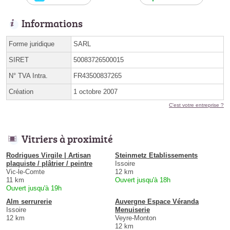
Informations
Forme juridique
SARL
SIRET
50083726500015
N° TVA Intra.
FR43500837265
Création
1 octobre 2007
C'est votre entreprise ?
Vitriers à proximité
Rodrigues Virgile | Artisan
Steinmetz Etablissements
plaquiste / plâtrier / peintre
Issoire
Vic-le-Comte
12 km
11 km
Ouvert jusqu'à 18h
Ouvert jusqu'à 19h
Alm serrurerie
Auvergne Espace Véranda
Issoire
Menuiserie
12 km
Veyre-Monton
12 km