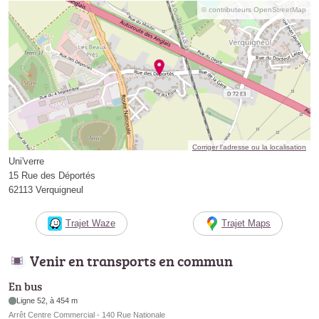
© contributeurs OpenStreetMap
Corriger l’adresse ou la localisation
Uni'verre
15 Rue des Déportés
62113 Verquigneul
Trajet Waze
Trajet Maps
Venir en transports en commun
En bus
Ligne 52, à 454 m
Arrêt Centre Commercial - 140 Rue Nationale