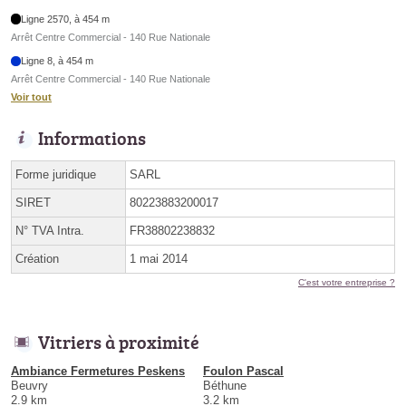
Ligne 2570, à 454 m
Arrêt Centre Commercial - 140 Rue Nationale
Ligne 8, à 454 m
Arrêt Centre Commercial - 140 Rue Nationale
Voir tout
Informations
Forme juridique
SARL
SIRET
80223883200017
N° TVA Intra.
FR38802238832
Création
1 mai 2014
C'est votre entreprise ?
Vitriers à proximité
Ambiance Fermetures Peskens
Foulon Pascal
Beuvry
Béthune
2.9 km
3.2 km