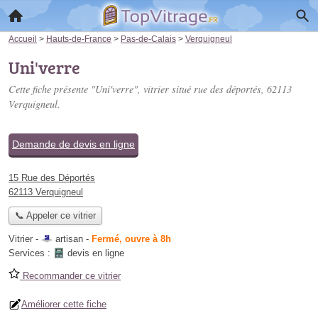
Accueil
>
Hauts-de-France
>
Pas-de-Calais
>
Verquigneul
Uni'verre
Cette fiche présente "Uni'verre", vitrier situé
rue des déportés
, 62113
Verquigneul.
Demande de devis en ligne
15 Rue des Déportés
62113 Verquigneul
📞 Appeler ce vitrier
Vitrier -
artisan
-
Fermé, ouvre à 8h
Services :
devis en ligne
Recommander ce vitrier
Améliorer cette fiche