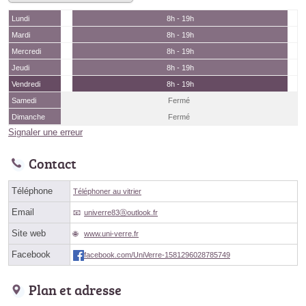
Lundi
8h - 19h
Mardi
8h - 19h
Mercredi
8h - 19h
Jeudi
8h - 19h
Vendredi
8h - 19h
Samedi
Fermé
Dimanche
Fermé
Signaler une erreur
Contact
Téléphone
Téléphoner au vitrier
Email
univerre83ⓐoutlook.fr
Site web
www.uni-verre.fr
Facebook
facebook.com/UniVerre-1581296028785749
Plan et adresse