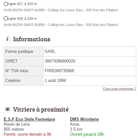
Ligne 417, à 224 m
Arrêt ANZIN-SAINT-AUBIN - Collège les Louez-Dieu - 500 Rue des Filatiers
Ligne 418, à 224 m
Arrêt ANZIN-SAINT-AUBIN - Collège les Louez-Dieu - 500 Rue des Filatiers
Informations
Forme juridique
SARL
SIRET
39073096800026
N° TVA Intra.
FR05390730968
Création
1 août 1994
C'est votre entreprise ?
Vitriers à proximité
E.S.F Eco Style Fermeture
DMS Miroiterie
Route de Lens
Arras
855 mètres
3.5 km
Fermé, ouvre demain à 9h
Ouvert jusqu'à 19h