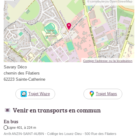
© contributeurs OpenStreetMap
Corriger l’adresse ou la localisation
Savary Déco
chemin des Filatiers
62223 Sainte-Catherine
Trajet Waze
Trajet Maps
Venir en transports en commun
En bus
Ligne 401, à 224 m
Arrêt ANZIN-SAINT-AUBIN - Collège les Louez-Dieu - 500 Rue des Filatiers