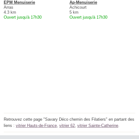
EPM Menuiserie
Ap-Menuiserie
Arras
Achicourt
4.3 km
5 km
Ouvert jusqu'à 17h30
Ouvert jusqu'à 17h30
Retrouvez cette page "Savary Déco chemin des Filatiers" en partant des
liens :
vitrier Hauts-de-France
,
vitrier 62
,
vitrier Sainte-Catherine
.