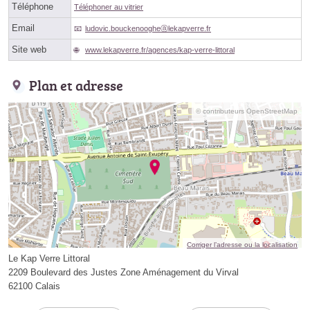
Téléphone
Téléphoner au vitrier
Email
ludovic.bouckenoogheⓐlekapverre.fr
Site web
www.lekapverre.fr/agences/kap-verre-littoral
Plan et adresse
© contributeurs OpenStreetMap
Corriger l’adresse ou la localisation
Le Kap Verre Littoral
2209 Boulevard des Justes Zone Aménagement du Virval
62100 Calais