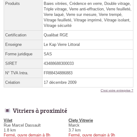
Produits
Baies vitrées, Crédence en verre, Double vitrage,
Triple vitrage, Verre anti-effraction, Verre feuilleté,
Verre laqué, Verre sur mesure, Verre trempé,
Vitrage feuilleté, Vitrage imprimé, Vitrage isolant,
Vitrage sécurité
Certification
Qualibat RGE
Enseigne
Le Kap Verre Littoral
Forme juridique
SAS
SIRET
43488688300033
N° TVA Intra.
FR88434886883
Création
17 décembre 2009
C'est votre entreprise ?
Vitriers à proximité
Vilet
Clety Vitrerie
Rue Marcel Dassault
Marck
1.8 km
3.7 km
Fermé, ouvre demain à 8h
Fermé, ouvre demain à 9h