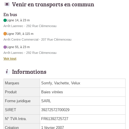
Venir en transports en commun
En bus
Ligne 14, à 23 m
Arrêt Laennec - 292 Rue Clémenceau
Ligne 70R, à 115 m
Arrêt Centre Commercial - 207 Rue Clémenceau
Ligne 55, à 23 m
Arrêt Laennec - 292 Rue Clémenceau
Voir tout
Informations
Marques
Somfy, Vachette, Velux
Produit
Baies vitrées
Forme juridique
SARL
SIRET
39272572700029
N° TVA Intra.
FR61392725727
Création
1 février 2007