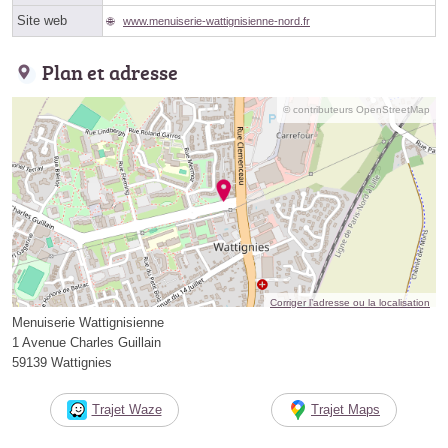
Site web
www.menuiserie-wattignisienne-nord.fr
Plan et adresse
© contributeurs OpenStreetMap
Corriger l’adresse ou la localisation
Menuiserie Wattignisienne
1 Avenue Charles Guillain
59139 Wattignies
Trajet Waze
Trajet Maps