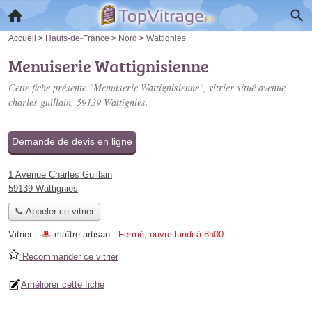
Accueil
>
Hauts-de-France
>
Nord
>
Wattignies
Menuiserie Wattignisienne
Cette fiche présente "Menuiserie Wattignisienne", vitrier situé
avenue
charles guillain
, 59139 Wattignies.
Demande de devis en ligne
1 Avenue Charles Guillain
59139 Wattignies
📞 Appeler ce vitrier
Vitrier -
maître artisan
-
Fermé, ouvre lundi à 8h00
Recommander ce vitrier
Améliorer cette fiche