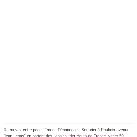
Retrouvez cette page "France Dépannage - Serrurier à Roubaix avenue
Jean Lebas" en partant des liens :
vitrier Hauts-de-France
,
vitrier 59
,