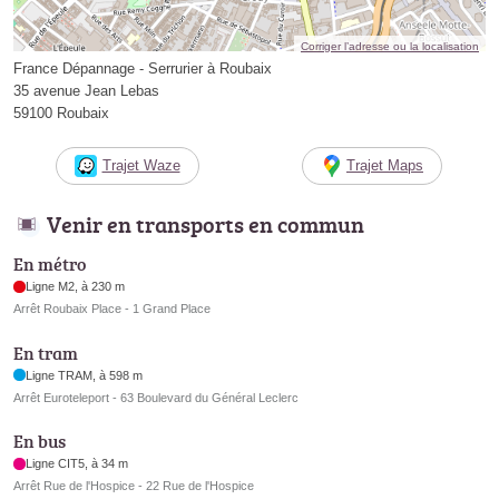
Corriger l’adresse ou la localisation
France Dépannage - Serrurier à Roubaix
35 avenue Jean Lebas
59100 Roubaix
Trajet Waze
Trajet Maps
Venir en transports en commun
En métro
Ligne M2, à 230 m
Arrêt Roubaix Place - 1 Grand Place
En tram
Ligne TRAM, à 598 m
Arrêt Euroteleport - 63 Boulevard du Général Leclerc
En bus
Ligne CIT5, à 34 m
Arrêt Rue de l'Hospice - 22 Rue de l'Hospice