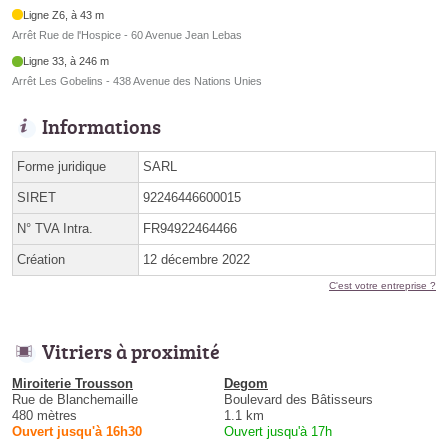
Ligne Z6, à 43 m
Arrêt Rue de l'Hospice - 60 Avenue Jean Lebas
Ligne 33, à 246 m
Arrêt Les Gobelins - 438 Avenue des Nations Unies
Informations
Forme juridique
SARL
SIRET
92246446600015
N° TVA Intra.
FR94922464466
Création
12 décembre 2022
C'est votre entreprise ?
Vitriers à proximité
Miroiterie Trousson
Degom
Rue de Blanchemaille
Boulevard des Bâtisseurs
480 mètres
1.1 km
Ouvert jusqu'à 16h30
Ouvert jusqu'à 17h