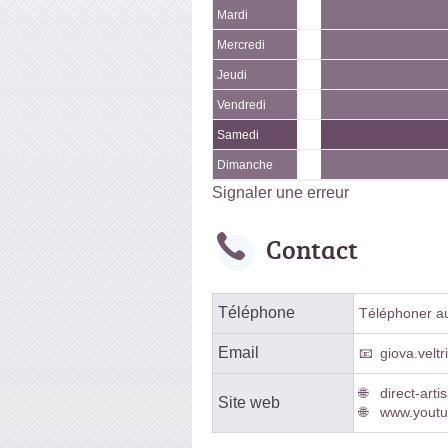
Mardi
Mercredi
Jeudi
Vendredi
Samedi
Dimanche
Signaler une erreur
Contact
Téléphone
Téléphoner au 
Email
giova.velt
direct-arti
Site web
www.yout