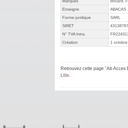
Marques
Bricard, 
Enseigne
ABACAS
Forme juridique
SARL
SIRET
4313878
N° TVA Intra.
FR22431
Création
1 octobre
Retrouvez cette page "Ab Acces Di
Lille
.