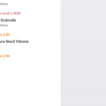
'Ascq
e lundi à 9h00
s Dubrulle
'Ascq
e à 8h
ce Nord Vitrerie
e à 6h