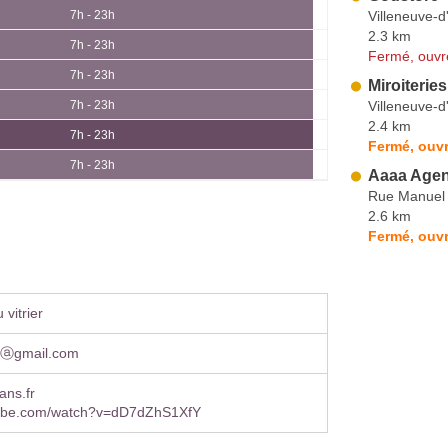
Villeneuve-d
7h - 23h
2.3 km
7h - 23h
Fermé, ouvr
7h - 23h
Miroiterie
Villeneuve-d
7h - 23h
2.4 km
7h - 23h
Fermé, ouvr
7h - 23h
Aaaa Agen
Rue Manuel
2.6 km
Fermé, ouvr
vitrier
riⓐgmail.com
sans.fr
ube.com/watch?v=dD7dZhS1XfY