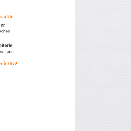
e à 8h
er
Raches
iterie
ès-Lens
e à 7h30