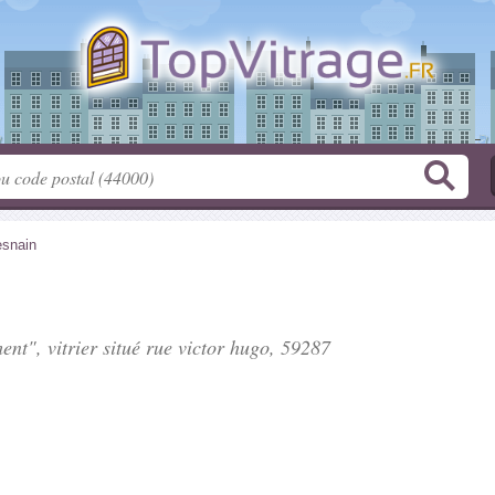
snain
nt", vitrier situé
rue victor hugo
, 59287