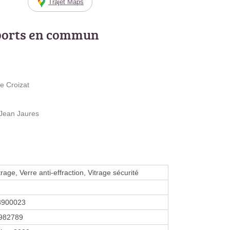
Trajet Maps
ports en commun
e Croizat
Jean Jaures
rage, Verre anti-effraction, Vitrage sécurité
8900023
982789