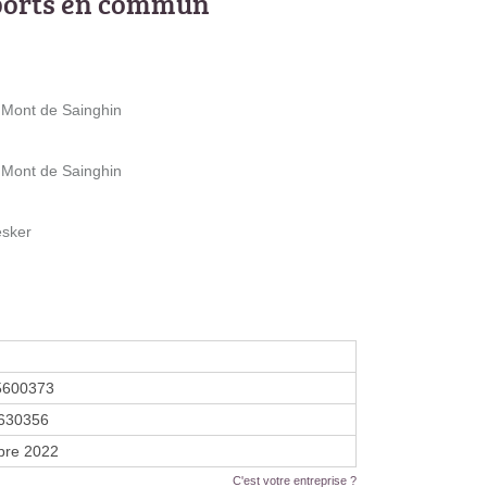
ports en commun
 Mont de Sainghin
 Mont de Sainghin
esker
5600373
630356
bre 2022
C'est votre entreprise ?