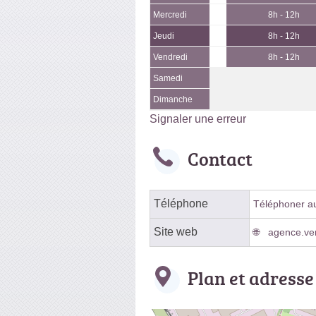
Mercredi
8h - 12h
Jeudi
8h - 12h
Vendredi
8h - 12h
Samedi
Dimanche
Signaler une erreur
Contact
Téléphone
Téléphoner au 
Site web
agence.ver
Plan et adresse