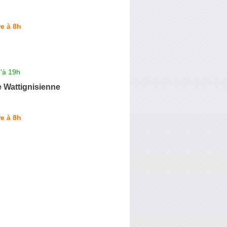
e à 8h
'à 19h
 Wattignisienne
e à 8h