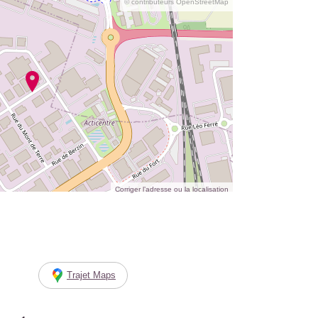
© contributeurs OpenStreetMap
Corriger l’adresse ou la localisation
Trajet Maps