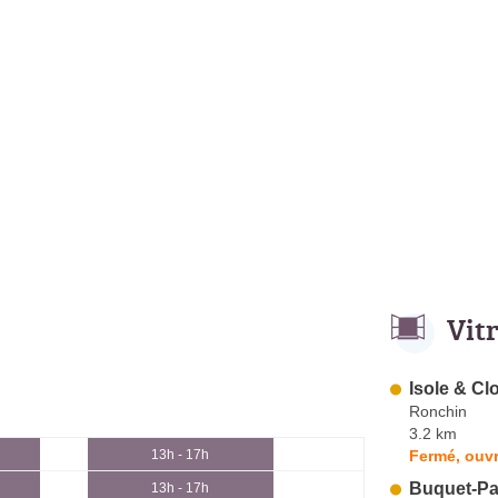
Vit
Isole & Cl
Ronchin
3.2 km
Fermé, ouvr
13h - 17h
Buquet-Pa
13h - 17h