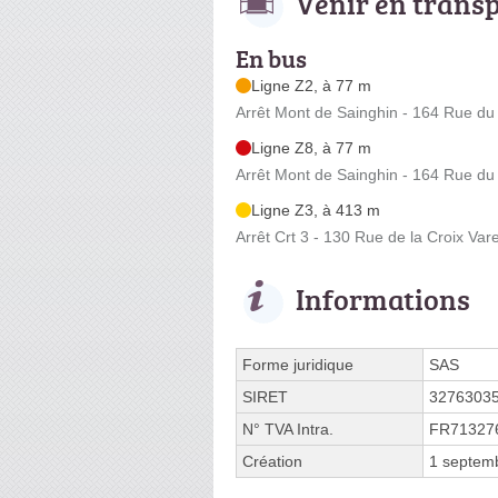
Venir en trans
En bus
Ligne Z2, à 77 m
Arrêt Mont de Sainghin - 164 Rue du
Ligne Z8, à 77 m
Arrêt Mont de Sainghin - 164 Rue du
Ligne Z3, à 413 m
Arrêt Crt 3 - 130 Rue de la Croix Var
Informations
Forme juridique
SAS
SIRET
3276303
N° TVA Intra.
FR71327
Création
1 septem