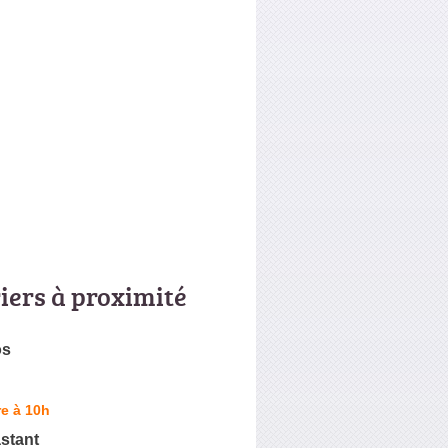
riers à proximité
os
e à 10h
stant