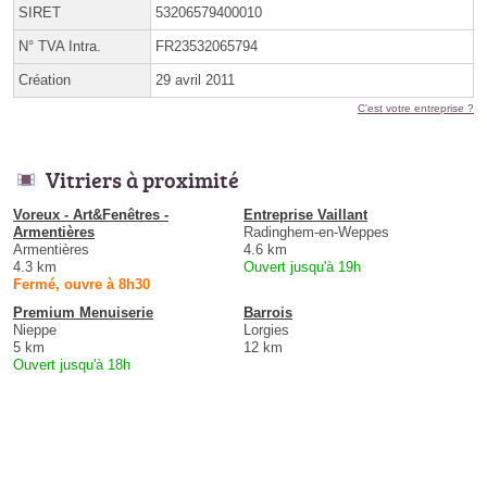
SIRET
53206579400010
N° TVA Intra.
FR23532065794
Création
29 avril 2011
C'est votre entreprise ?
Vitriers à proximité
Voreux - Art&Fenêtres -
Entreprise Vaillant
Armentières
Radinghem-en-Weppes
Armentières
4.6 km
4.3 km
Ouvert jusqu'à 19h
Fermé, ouvre à 8h30
Premium Menuiserie
Barrois
Nieppe
Lorgies
5 km
12 km
Ouvert jusqu'à 18h