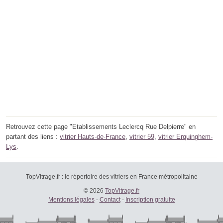
Retrouvez cette page "Etablissements Leclercq Rue Delpierre" en
partant des liens :
vitrier Hauts-de-France
,
vitrier 59
,
vitrier Erquinghem-
Lys
.
TopVitrage.fr : le répertoire des vitriers en France métropolitaine
© 2026
TopVitrage.fr
Mentions légales
-
Contact
-
Inscription gratuite