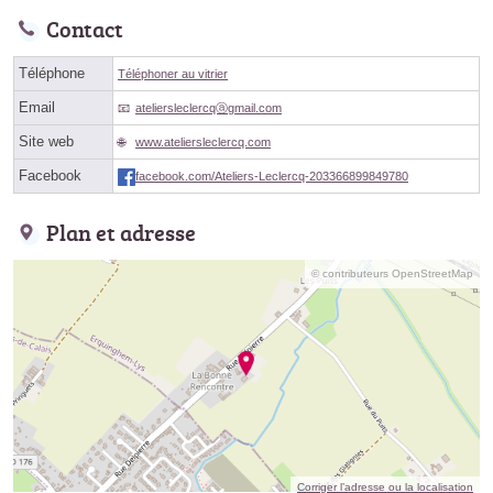
Contact
Téléphone
Téléphoner au vitrier
Email
ateliersleclercqⓐgmail.com
Site web
www.ateliersleclercq.com
Facebook
facebook.com/Ateliers-Leclercq-203366899849780
Plan et adresse
© contributeurs OpenStreetMap
Corriger l’adresse ou la localisation