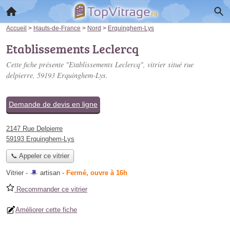
Accueil
>
Hauts-de-France
>
Nord
>
Erquinghem-Lys
Etablissements Leclercq
Cette fiche présente "Etablissements Leclercq", vitrier situé
rue
delpierre
, 59193 Erquinghem-Lys.
Demande de devis en ligne
2147 Rue Delpierre
59193 Erquinghem-Lys
📞 Appeler ce vitrier
Vitrier -
artisan
-
Fermé, ouvre à 16h
Recommander ce vitrier
Améliorer cette fiche