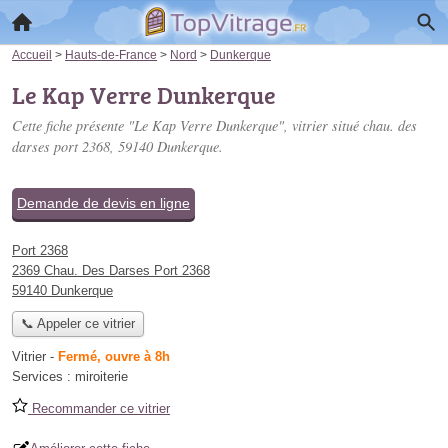
Accueil
>
Hauts-de-France
>
Nord
>
Dunkerque
Le Kap Verre Dunkerque
Cette fiche présente "Le Kap Verre Dunkerque", vitrier situé
chau. des
darses port 2368
, 59140 Dunkerque.
Demande de devis en ligne
Port 2368
2369 Chau. Des Darses Port 2368
59140 Dunkerque
📞 Appeler ce vitrier
Vitrier
-
Fermé, ouvre à 8h
Services :
miroiterie
Recommander ce vitrier