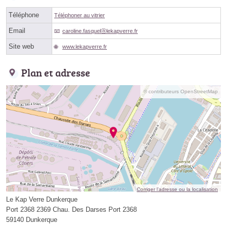
Téléphone
Téléphoner au vitrier
Email
caroline.fasquelⓐlekapverre.fr
Site web
www.lekapverre.fr
Plan et adresse
© contributeurs OpenStreetMap
Corriger l’adresse ou la localisation
Le Kap Verre Dunkerque
Port 2368 2369 Chau. Des Darses Port 2368
59140 Dunkerque