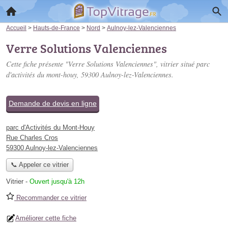
Accueil
>
Hauts-de-France
>
Nord
>
Aulnoy-lez-Valenciennes
Verre Solutions Valenciennes
Cette fiche présente "Verre Solutions Valenciennes", vitrier situé
parc
d'activités du mont-houy
, 59300 Aulnoy-lez-Valenciennes.
Demande de devis en ligne
parc d'Activités du Mont-Houy
Rue Charles Cros
59300 Aulnoy-lez-Valenciennes
📞 Appeler ce vitrier
Vitrier
-
Ouvert jusqu'à 12h
Recommander ce vitrier
Améliorer cette fiche