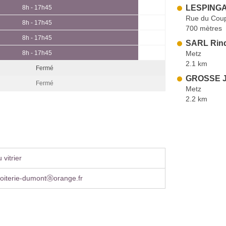
LESPINGA
8h - 17h45
Rue du Coup
8h - 17h45
700 mètres
8h - 17h45
SARL Rind
Metz
8h - 17h45
2.1 km
Fermé
GROSSE J
Fermé
Metz
2.2 km
vitrier
iroiterie-dumontⓐorange.fr