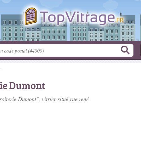
y
rie Dumont
iroiterie Dumont", vitrier situé
rue rené