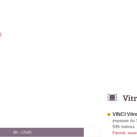
0
Vit
VINCI Vitre
impasse du 
595 mètres
Fermé, ouvr
8h - 17h45