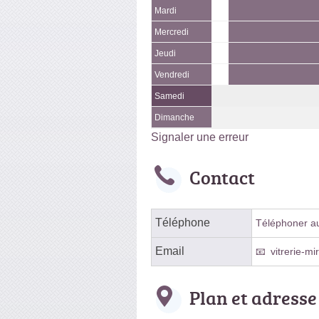
Mardi
Mercredi
Jeudi
Vendredi
Samedi
Dimanche
Signaler une erreur
Contact
Téléphone
Téléphoner au 
Email
vitrerie-m
Plan et adresse