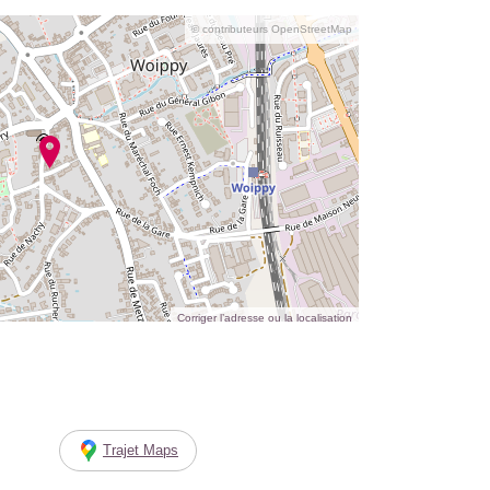
© contributeurs OpenStreetMap
Corriger l’adresse ou la localisation
Trajet Maps