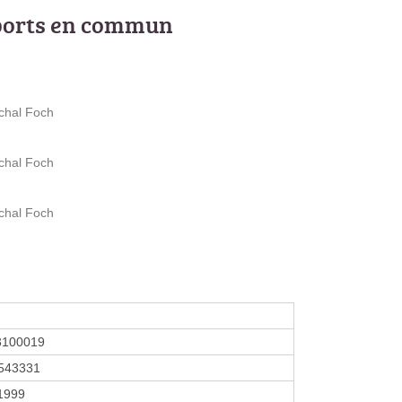
ports en commun
chal Foch
chal Foch
chal Foch
3100019
543331
 1999