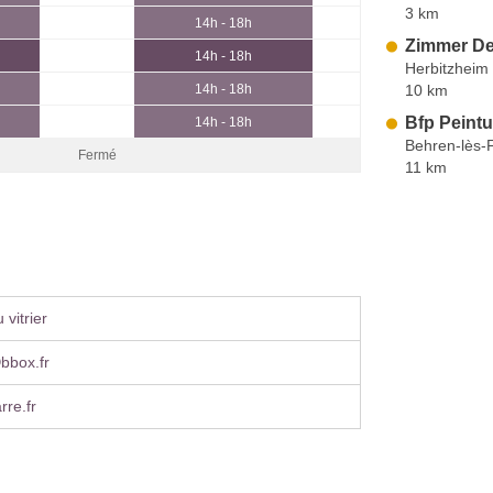
3 km
14h - 18h
Zimmer De
14h - 18h
Herbitzheim
10 km
14h - 18h
Bfp Peintu
14h - 18h
Behren-lès-
Fermé
11 km
vitrier
ⓐbbox.fr
rre.fr