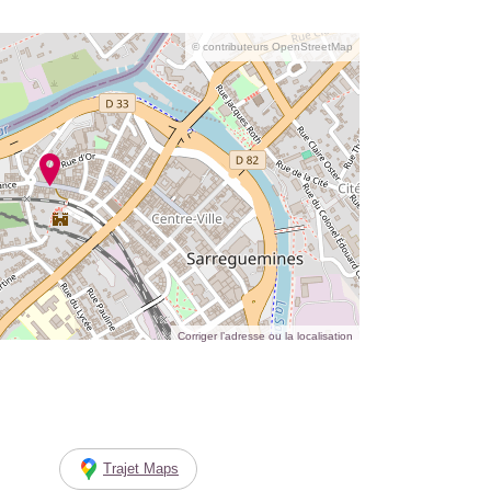
© contributeurs OpenStreetMap
Corriger l’adresse ou la localisation
Trajet Maps