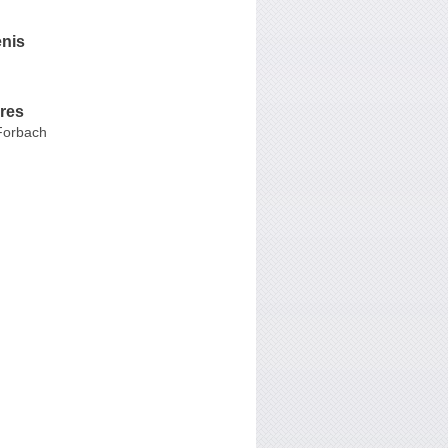
nis
res
Forbach