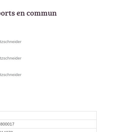
ports en commun
Utzschneider
Utzschneider
Utzschneider
7800017