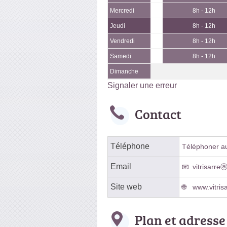
Mercredi
8h - 12h
Jeudi
8h - 12h
Vendredi
8h - 12h
Samedi
8h - 12h
Dimanche
Signaler une erreur
Contact
Téléphone
Téléphoner au 
Email
vitrisarre
Site web
www.vitrisa
Plan et adresse