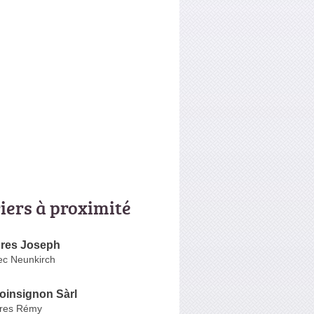
riers à proximité
ures Joseph
ec Neunkirch
oinsignon Sàrl
ères Rémy