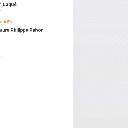
n Laqué
e
e à 9h
nture Philippe Pahon
e