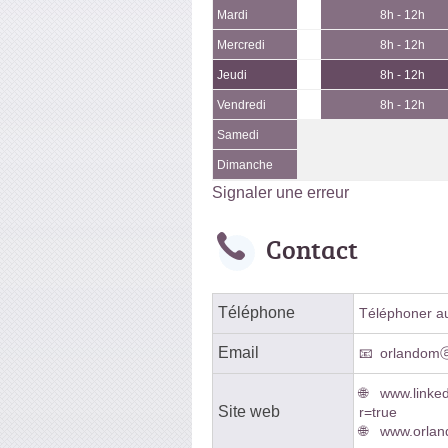
Mardi
8h - 12h
Mercredi
8h - 12h
Jeudi
8h - 12h
Vendredi
8h - 12h
Samedi
Dimanche
Signaler une erreur
Contact
Téléphone
Téléphoner au 
Email
orlandom
www.linke
Site web
r=true
www.orland