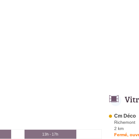
Vit
Cm Déco
Richemont
2 km
Fermé, ouvr
13h - 17h