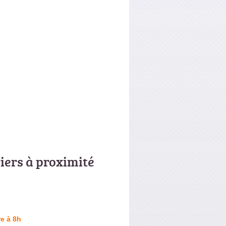
riers à proximité
e à 8h