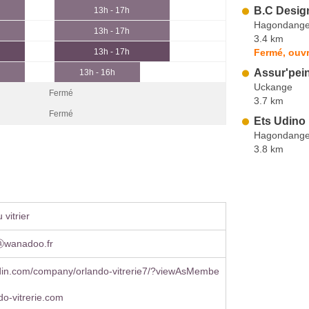
B.C Desig
13h - 17h
Hagondang
13h - 17h
3.4 km
Fermé, ouvr
13h - 17h
Assur'pei
13h - 16h
Uckange
Fermé
3.7 km
Fermé
Ets Udino
Hagondang
3.8 km
vitrier
ⓐwanadoo.fr
din.com/company/orlando-vitrerie7/?viewAsMembe
o-vitrerie.com