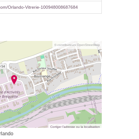
com/Orlando-Vitrerie-100948008687684
© contributeurs OpenStreetMap
Corriger l’adresse ou la localisation
rlando