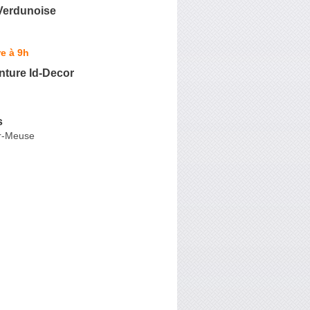
 Verdunoise
e à 9h
nture Id-Decor
s
ur-Meuse