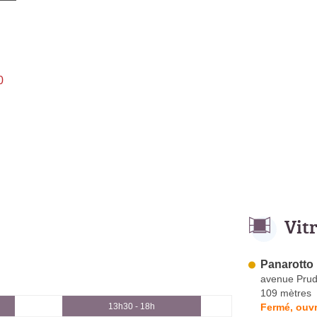
0
Vit
Panarotto
avenue Prud
109 mètres
Fermé, ouvr
13h30 - 18h