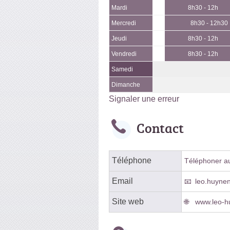
Mardi
8h30 - 12h
Mercredi
8h30 - 12h30
Jeudi
8h30 - 12h
Vendredi
8h30 - 12h
Samedi
Dimanche
Signaler une erreur
Contact
Téléphone
Téléphoner au 
Email
leo.huyne
Site web
www.leo-h