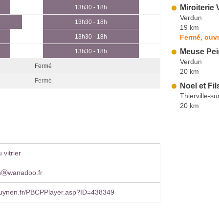
Miroiterie
13h30 - 18h
Verdun
13h30 - 18h
19 km
Fermé, ouvr
13h30 - 18h
Meuse Pei
13h30 - 18h
Verdun
Fermé
20 km
Fermé
Noel et Fil
Thierville-s
20 km
vitrier
nⓐwanadoo.fr
uynen.fr/PBCPPlayer.asp?ID=438349