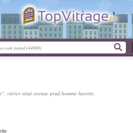
", vitrier situé
avenue prud homme havette
,
tte