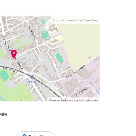
© contributeurs OpenStreetMap
Corriger l’adresse ou la localisation
tte