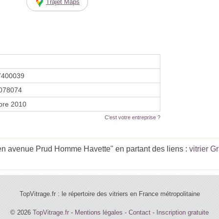
Trajet Maps
7400039
078074
bre 2010
C'est votre entreprise ?
n avenue Prud Homme Havette" en partant des liens :
vitrier G
TopVitrage.fr : le répertoire des vitriers en France métropolitaine
© 2026
TopVitrage.fr
-
Mentions légales
-
Contact
-
Inscription gratuite