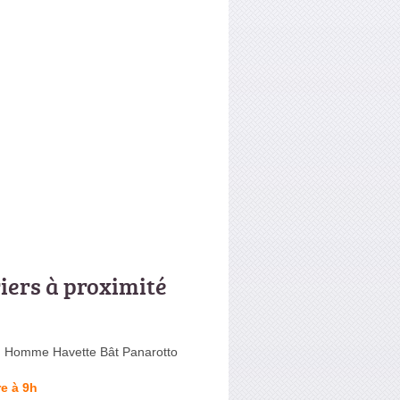
riers à proximité
 Homme Havette Bât Panarotto
e à 9h