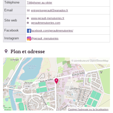
Téléphone
Téléphoner au vitrier
Email
entreprisegeraultⓐwanadoo.fr
www.gerault-menuiseries.fr
Site web
geraultmenuiseries.com
Facebook
facebook.com/geraultmenuiseries/
Instagram
@gerault_menuiseries
Plan et adresse
© contributeurs OpenStreetMap
Corriger l’adresse ou la localisation