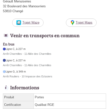
Gérault Menuiseries
32 Boulevard des Manouvriers
53810 Changé
Trajet Waze
Trajet Maps
Venir en transports en commun
En bus
Ligne C, à 227 m
Arrêt Charmilles - 11 Allée des Charmilles
Ligne C, à 227 m
Arrêt Charmilles - 11 Allée des Charmilles
Ligne G, à 349 m
Arrêt Rouliers - 10 Impasse des Eclusiers
Informations
Produit
Portes
Certification
Qualibat RGE