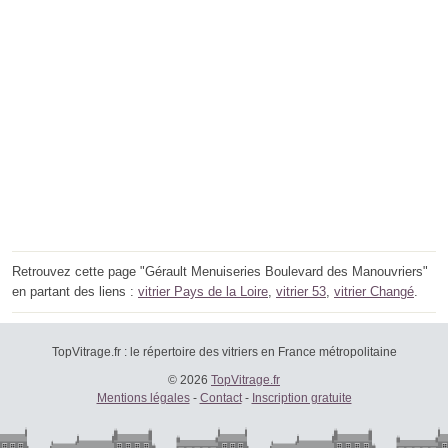
Retrouvez cette page "Gérault Menuiseries Boulevard des Manouvriers"
en partant des liens :
vitrier Pays de la Loire
,
vitrier 53
,
vitrier Changé
.
TopVitrage.fr : le répertoire des vitriers en France métropolitaine
© 2026
TopVitrage.fr
Mentions légales
-
Contact
-
Inscription gratuite