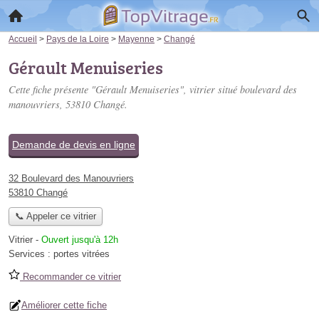
Accueil
>
Pays de la Loire
>
Mayenne
>
Changé
Gérault Menuiseries
Cette fiche présente "Gérault Menuiseries", vitrier situé
boulevard des
manouvriers
, 53810 Changé.
Demande de devis en ligne
32 Boulevard des Manouvriers
53810 Changé
📞 Appeler ce vitrier
Vitrier
-
Ouvert jusqu'à 12h
Services :
portes vitrées
Recommander ce vitrier
Améliorer cette fiche