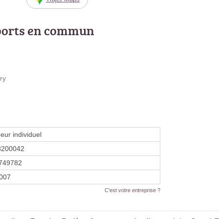
ports en commun
ry
eur individuel
8200042
749782
2007
C'est votre entreprise ?