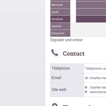
Mercredi
Jeudi
Vendredi
Samedi
Dimanche
Signaler une erreur
Contact
Téléphone
Téléphoner au 
Email
charlier-h
charlier-ta
Site web
www.hervec