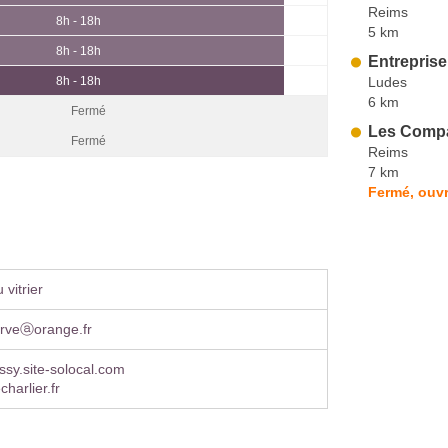
Reims
8h - 18h
5 km
8h - 18h
Entreprise
Ludes
8h - 18h
6 km
Fermé
Les Comp
Fermé
Reims
7 km
Fermé, ouvr
vitrier
erveⓐorange.fr
issy.site-solocal.com
harlier.fr