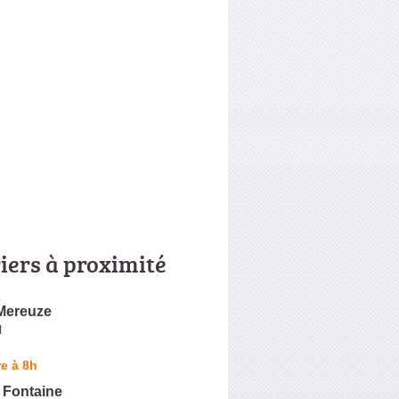
riers à proximité
 Mereuze
l
e à 8h
 Fontaine