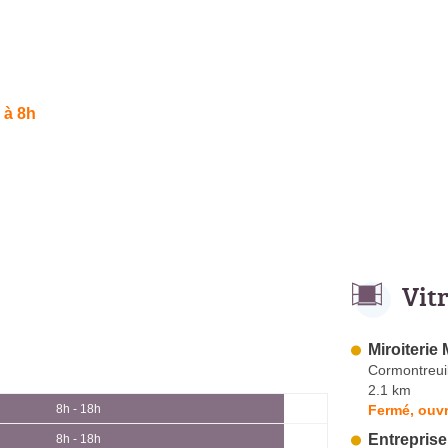
 à 8h
Vit
Miroiterie
Cormontreui
2.1 km
Fermé, ouvr
8h - 18h
Entreprise
8h - 18h