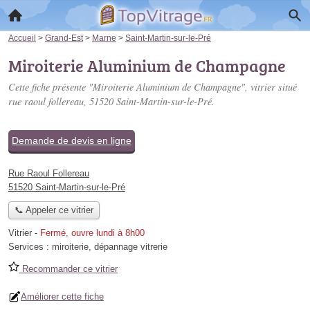
Accueil
>
Grand-Est
>
Marne
>
Saint-Martin-sur-le-Pré
Miroiterie Aluminium de Champagne
Cette fiche présente "Miroiterie Aluminium de Champagne", vitrier situé
rue raoul follereau
, 51520 Saint-Martin-sur-le-Pré.
Demande de devis en ligne
Rue Raoul Follereau
51520 Saint-Martin-sur-le-Pré
📞 Appeler ce vitrier
Vitrier
-
Fermé, ouvre lundi à 8h00
Services :
miroiterie
,
dépannage vitrerie
Recommander ce vitrier
Améliorer cette fiche