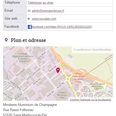
Téléphone
Téléphoner au vitrier
Email
adminⓐmenuiserieroux.fr
Site web
www.rouxalain.com
Facebook
facebook.com/Alain-ROUX-1945130159101187/
Plan et adresse
© contributeurs OpenStreetMap
Corriger l’adresse ou la localisation
Miroiterie Aluminium de Champagne
Rue Raoul Follereau
51520 Saint-Martin-sur-le-Pré