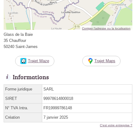
Corriger l’adresse ou la localisation
Glass de la Baie
35 Chauffour
50240 Saint-James
Trajet Waze
Trajet Maps
Informations
Forme juridique
SARL
SIRET
99978614800018
N° TVA Intra.
FR19999786148
Création
7 janvier 2025
C'est votre entreprise ?