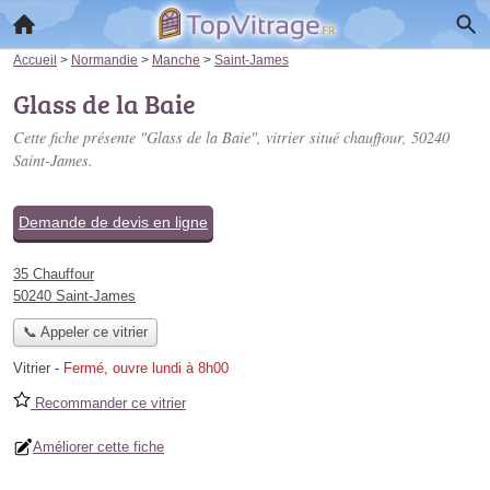
Accueil
>
Normandie
>
Manche
>
Saint-James
Glass de la Baie
Cette fiche présente "Glass de la Baie", vitrier situé
chauffour
, 50240
Saint-James.
Demande de devis en ligne
35 Chauffour
50240 Saint-James
📞 Appeler ce vitrier
Vitrier
-
Fermé, ouvre lundi à 8h00
Recommander ce vitrier
Améliorer cette fiche