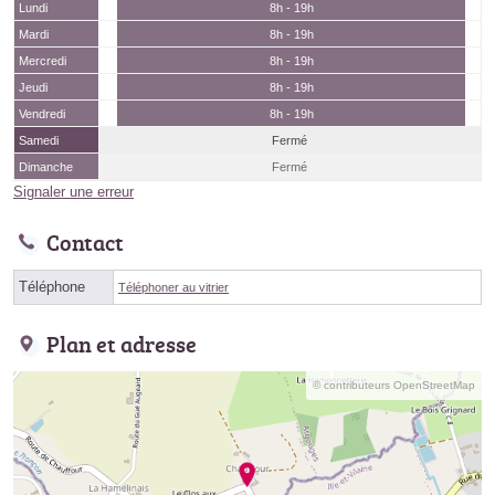
Lundi
8h - 19h
Mardi
8h - 19h
Mercredi
8h - 19h
Jeudi
8h - 19h
Vendredi
8h - 19h
Samedi
Fermé
Dimanche
Fermé
Signaler une erreur
Contact
Téléphone
Téléphoner au vitrier
Plan et adresse
© contributeurs OpenStreetMap